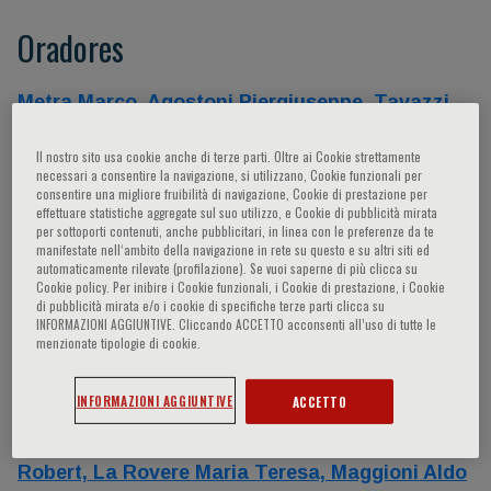
Oradores
Metra Marco,
Agostoni Piergiuseppe,
Tavazzi
Luigi,
Frigerio Maria,
Cappato Riccardo,
Il nostro sito usa cookie anche di terze parti. Oltre ai Cookie strettamente
Caforio Alida,
Agostoni Carlo,
Rapezzi Claudio,
necessari a consentire la navigazione, si utilizzano, Cookie funzionali per
Aquaro Giovanni Donato,
Menicanti Lorenzo A.,
consentire una migliore fruibilità di navigazione, Cookie di prestazione per
effettuare statistiche aggregate sul suo utilizzo, e Cookie di pubblicità mirata
Merlo Marco,
Carerj Scipione,
Novo Giuseppina,
per sottoporti contenuti, anche pubblicitari, in linea con le preferenze da te
Adamo Francesco,
Conti Sara,
- -,
Burnett A.,
manifestate nell‘ambito della navigazione in rete su questo e su altri siti ed
automaticamente rilevate (profilazione). Se vuoi saperne di più clicca su
Adamo Luigi,
Grigioni Francesco,
Ruggenenti
Cookie policy. Per inibire i Cookie funzionali, i Cookie di prestazione, i Cookie
Piero,
Raffa Giuseppe,
Arcadipane Antonio,
di pubblicità mirata e/o i cookie di specifiche terze parti clicca su
INFORMAZIONI AGGIUNTIVE. Cliccando ACCETTO acconsenti all’uso di tutte le
Badhwar Vinay,
Bellavia Diego,
Brunner La
menzionate tipologie di cookie.
Rocca Hans Peter,
Cannone Valentina,
Clemenza Francesco,
De Ruvo Ermenegildo,
INFORMAZIONI AGGIUNTIVE
ACCETTO
Emdin Michele,
Ewald Gregory,
Fassini Gaetano
M.,
Gorcsan John,
Jagielski Dariusz,
Kormos
Robert,
La Rovere Maria Teresa,
Maggioni Aldo