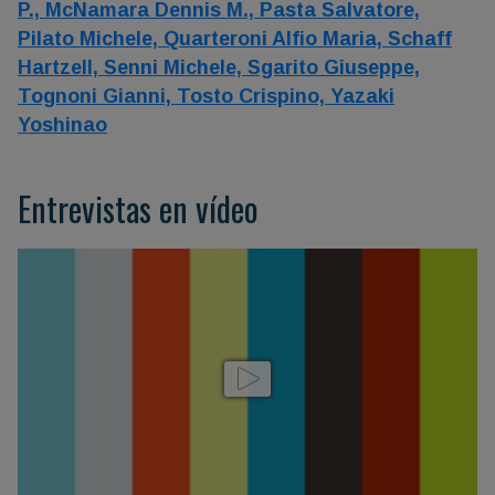
P.,
McNamara Dennis M.,
Pasta Salvatore,
Pilato Michele,
Quarteroni Alfio Maria,
Schaff
Hartzell,
Senni Michele,
Sgarito Giuseppe,
Tognoni Gianni,
Tosto Crispino,
Yazaki
Yoshinao
Entrevistas en vídeo