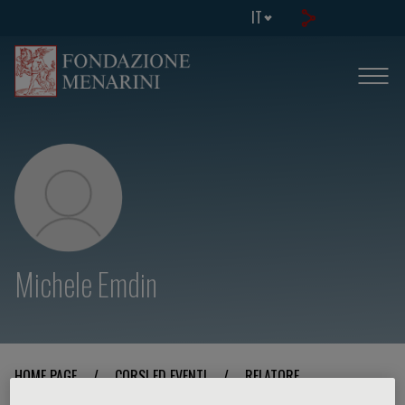
IT
Michele Emdin
HOME PAGE
/
CORSI ED EVENTI
/
RELATORE