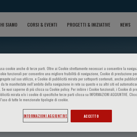
HI SIAMO
CORSI & EVENTI
PROGETTI & INIZIATIVE
NEWS
o usa cookie anche di terze parti. Oltre ai Cookie strettamente necessari a consentire la navigaz
ookie funzionali per consentire una migliore fruibilità di navigazione, Cookie di prestazione per
ggregate sul suo utilizzo, e Cookie di pubblicità mirata per sottoporti contenuti, anche pubblicit
 da te manifestate nell‘ambito della navigazione in rete su questo e su altri siti ed automatic
). Se vuoi saperne di più clicca su Cookie policy. Per inibire i Cookie funzionali, i Cookie di pr
blicità mirata e/o i cookie di specifiche terze parti clicca su INFORMAZIONI AGGIUNTIVE. Cl
l’uso di tutte le menzionate tipologie di cookie.
INFORMAZIONI AGGIUNTIVE
ACCETTO