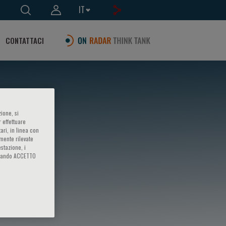
IT
CONTATTACI
ione, si
 effettuare
ari, in linea con
amente rilevate
estazione, i
iccando ACCETTO