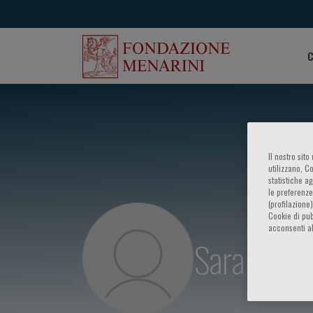
C
Il nostro sit
utilizzano, C
statistiche a
le preferenze
(profilazione
Cookie di pub
acconsenti al
Sara Conti