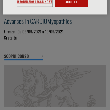
INFORMAZIONI AGGIUNTIVE
ACCETTO
IV Florence International Symposium on
Advances in CARDIOMyopathies
Firenze | Da 09/09/2021 a 10/09/2021
Gratuita
SCOPRI CORSO