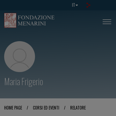
IT
Maria Frigerio
HOME PAGE
/
CORSI ED EVENTI
/
RELATORE