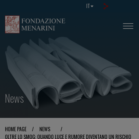
IT
News
HOME PAGE
/
NEWS
/
OLTRE LO SMOG: QUANDO LUCE E RUMORE DIVENTANO UN RISCHIO