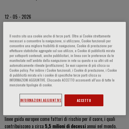
12 - 05 - 2026
Il nostro sito usa cookie anche di terze parti. Oltre ai Cookie strettamente
Oltre lo smog: quando luce e
necessari a consentire la navigazione, si utilizzano, Cookie funzionali per
consentire una migliore fruibilità di navigazione, Cookie di prestazione per
rumore diventano un rischio
effettuare statistiche aggregate sul suo utilizzo, e Cookie di pubblicità mirata
per sottoporti contenuti, anche pubblicitari, in linea con le preferenze da te
manifestate nell‘ambito della navigazione in rete su questo e su altri siti ed
automaticamente rilevate (profilazione). Se vuoi saperne di più clicca su
Cookie policy. Per inibire i Cookie funzionali, i Cookie di prestazione, i Cookie
L’inquinamento non è più solo una questione che riguarda i polmoni.
di pubblicità mirata e/o i cookie di specifiche terze parti clicca su
Come emerso durante
l'evento internazionale
RespiraMI 2026
,
INFORMAZIONI AGGIUNTIVE. Cliccando ACCETTO acconsenti all’uso di tutte le
organizzato da
Fondazione Menarini
, e approfondito dal
menzionate tipologie di cookie.
Presidente della Fondazione, il
Prof. Stefano Del Prato
, ai microfoni
di
TG2 Medicina33
, stiamo affrontando una sfida multi-fattoriale.
INFORMAZIONI AGGIUNTIVE
ACCETTO
Per la prima volta, inquinanti come
rumore e luce
entrano nelle
linee guida europee come fattori di rischio per il cuore, i quali
contribuiscono a circa
5,5 milioni di decessi
annui nel mondo.