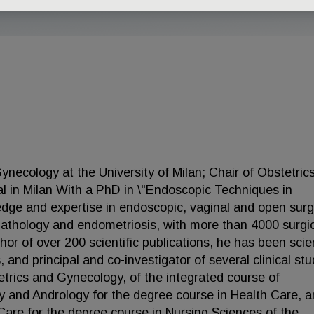
ynecology at the University of Milan; Chair of Obstetric
l in Milan With a PhD in \"Endoscopic Techniques in
dge and expertise in endoscopic, vaginal and open surg
 pathology and endometriosis, with more than 4000 surgi
or of over 200 scientific publications, he has been scien
and principal and co-investigator of several clinical stu
etrics and Gynecology, of the integrated course of
 and Andrology for the degree course in Health Care, a
Care for the degree course in Nursing Sciences of the