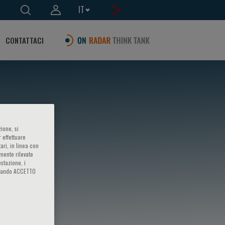
IT
CONTATTACI
ione, si
 effettuare
ari, in linea con
amente rilevate
estazione, i
iccando ACCETTO