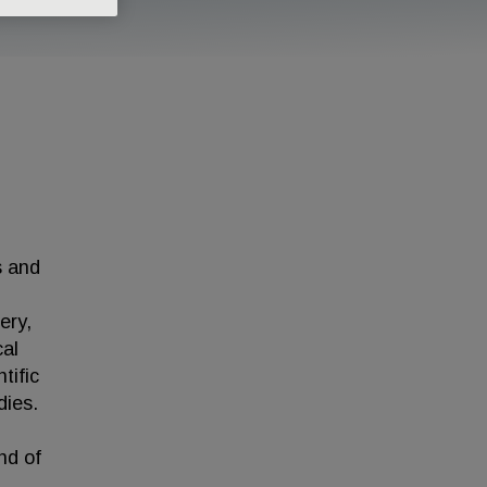
s and
ery,
cal
tific
dies.
nd of