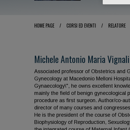
HOME PAGE
/
CORSI ED EVENTI
/
RELATORE
Michele Antonio Maria Vignali
Associated professor of Obstetrics and G
Gynecology at Macedonio Melloni Hospita
Gynaecology\", he owns excellent knowle
mainly the field of benign gynecological
procedure as first surgeon. Author/co-auth
director of many courses and congresses, 
He is the president of the course of Obst
Biophysiology of Reproduction, Sexuology
the integrated course of Maternal Infant 