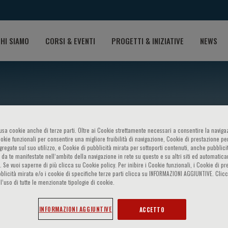
HI SIAMO
CORSI & EVENTI
PROGETTI & INIZIATIVE
NEWS
o usa cookie anche di terze parti. Oltre ai Cookie strettamente necessari a consentire la navigaz
ookie funzionali per consentire una migliore fruibilità di navigazione, Cookie di prestazione per
ggregate sul suo utilizzo, e Cookie di pubblicità mirata per sottoporti contenuti, anche pubblicit
 da te manifestate nell‘ambito della navigazione in rete su questo e su altri siti ed automatic
). Se vuoi saperne di più clicca su Cookie policy. Per inibire i Cookie funzionali, i Cookie di pr
blicità mirata e/o i cookie di specifiche terze parti clicca su INFORMAZIONI AGGIUNTIVE. Cl
tonio Maria Vignali
l’uso di tutte le menzionate tipologie di cookie.
INFORMAZIONI AGGIUNTIVE
ACCETTO