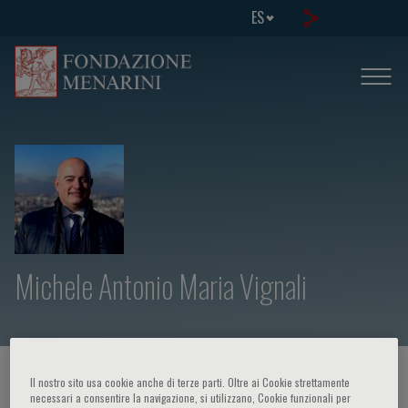
ES
Michele Antonio Maria Vignali
HOME PAGE
/
CURSOS Y EVENTOS
/
ORADOR
Il nostro sito usa cookie anche di terze parti. Oltre ai Cookie strettamente
necessari a consentire la navigazione, si utilizzano, Cookie funzionali per