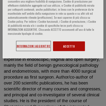
consentire una migliore fruibilità di navigazione, Cookie di prestazione per
effettuare statistiche aggregate sul suo utilizzo, e Cookie di pubblicità mirata
per sottoporti contenuti, anche pubblicitari, in linea con le preferenze da te
manifestate nell‘ambito della navigazione in rete su questo e su altri siti ed
Michele Antonio Maria Vignali
automaticamente rilevate (profilazione). Se vuoi saperne di più clicca su
Cookie policy. Per inibire i Cookie funzionali, i Cookie di prestazione, i Cookie
di pubblicità mirata e/o i cookie di specifiche terze parti clicca su
INFORMAZIONI AGGIUNTIVE. Cliccando ACCETTO acconsenti all’uso di tutte le
Associated professor of Obstetrics and Gynecology
menzionate tipologie di cookie.
at the University of Milan; Chair of Obstetrics and
Gynecology at Macedonio Melloni Hospital in Milan
INFORMAZIONI AGGIUNTIVE
ACCETTO
With a PhD in \"Endoscopic Techniques in
Gynaecology\", he owns excellent knowledge and
expertise in endoscopic, vaginal and open surgery,
mainly the field of benign gynecological pathology
and endometriosis, with more than 4000 surgical
procedure as first surgeon. Author/co-author of
over 200 scientific publications, he has been
scientific director of many courses and congresses,
and principal and co-investigator of several clinical
studies. He is the president of the course of