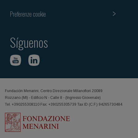
Preferenze cookie
Síguenos
Fundación Menarini, Centro Direzionale Milanofiori 20089
Rozzano (MI) - Edificio N - Calle 8 - (Ingresso Giovenale)
Tel. +390255308110 Fax: +390255305739 Tax ID (C.F.) 94265730484