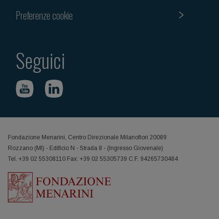
Preferenze cookie
Seguici
Fondazione Menarini, Centro Direzionale Milanofiori 20089
Rozzano (MI) - Edificio N - Strada 8 - (Ingresso Giovenale)
Tel. +39 02 55308110 Fax: +39 02 55305739 C.F. 94265730484