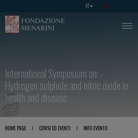
IT
International Symposium on: -
Hydrogen sulphide and nitric oxide in
health and disease
HOME PAGE
/
CORSI ED EVENTI
/
INFO EVENTO