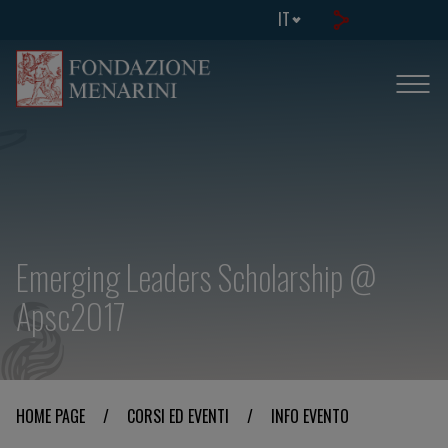
IT
Emerging Leaders Scholarship @
Apsc2017
HOME PAGE
/
CORSI ED EVENTI
/
INFO EVENTO