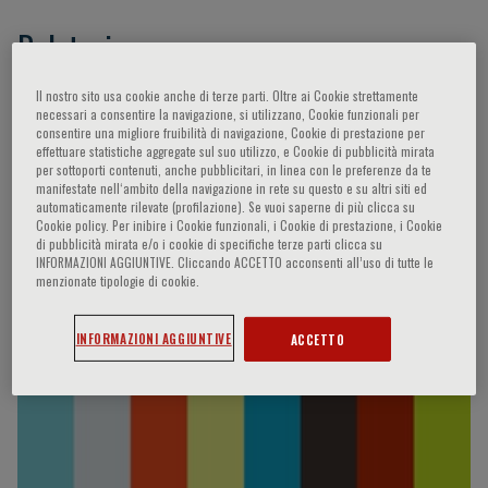
Relatori
Il nostro sito usa cookie anche di terze parti. Oltre ai Cookie strettamente
Khandheria Bijoy K.,
Bax Jeroen J.,
- -,
Chazal
necessari a consentire la navigazione, si utilizzano, Cookie funzionali per
Richard,
Tan Jack,
Emran Mohamad Ezam,
Men
consentire una migliore fruibilità di navigazione, Cookie di prestazione per
effettuare statistiche aggregate sul suo utilizzo, e Cookie di pubblicità mirata
Sengleap,
Lam Ho,
Fujino Takeo,
Rahman
per sottoporti contenuti, anche pubblicitari, in linea con le preferenze da te
Effarezan Abdul,
Khurelbaatar Mungun-Ulzii,
manifestate nell‘ambito della navigazione in rete su questo e su altri siti ed
automaticamente rilevate (profilazione). Se vuoi saperne di più clicca su
Myo Aung Zaw,
Raut Roshan,
Tapaua Noah,
Cookie policy. Per inibire i Cookie funzionali, i Cookie di prestazione, i Cookie
Lavapie Francis N.,
Yap Jonathan,
Lee Ju-Hee,
di pubblicità mirata e/o i cookie di specifiche terze parti clicca su
INFORMAZIONI AGGIUNTIVE. Cliccando ACCETTO acconsenti all’uso di tutte le
Wu Yen-Wen,
Sripratak Khate,
Alali Juwairia
menzionate tipologie di cookie.
Video Interviste
INFORMAZIONI AGGIUNTIVE
ACCETTO