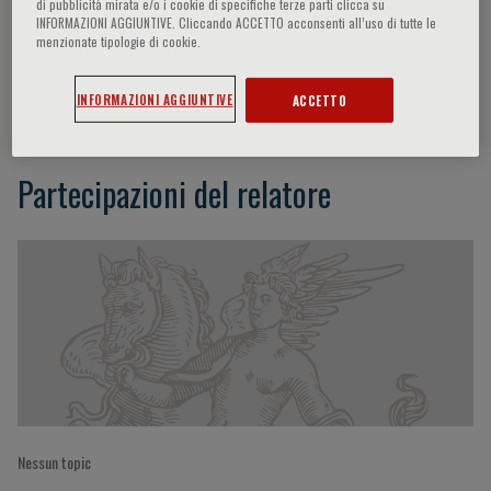
di pubblicità mirata e/o i cookie di specifiche terze parti clicca su
INFORMAZIONI AGGIUNTIVE. Cliccando ACCETTO acconsenti all’uso di tutte le
menzionate tipologie di cookie.
Francis N. Lavapie
INFORMAZIONI AGGIUNTIVE
ACCETTO
Partecipazioni del relatore
Nessun topic