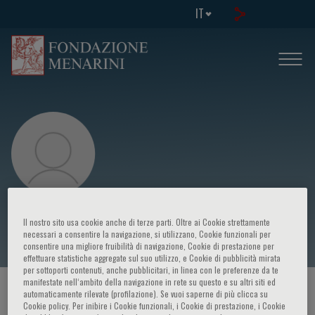
IT
Francis N. Lavapie
Il nostro sito usa cookie anche di terze parti. Oltre ai Cookie strettamente
necessari a consentire la navigazione, si utilizzano, Cookie funzionali per
consentire una migliore fruibilità di navigazione, Cookie di prestazione per
effettuare statistiche aggregate sul suo utilizzo, e Cookie di pubblicità mirata
per sottoporti contenuti, anche pubblicitari, in linea con le preferenze da te
manifestate nell‘ambito della navigazione in rete su questo e su altri siti ed
HOME PAGE
/
CORSI ED EVENTI
/
RELATORE
automaticamente rilevate (profilazione). Se vuoi saperne di più clicca su
Cookie policy. Per inibire i Cookie funzionali, i Cookie di prestazione, i Cookie