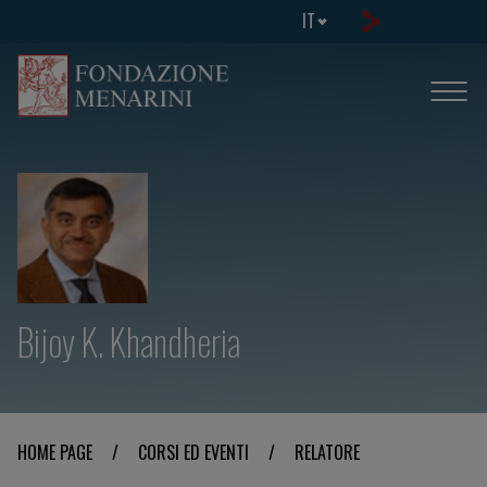
IT
Bijoy K. Khandheria
HOME PAGE
/
CORSI ED EVENTI
/
RELATORE