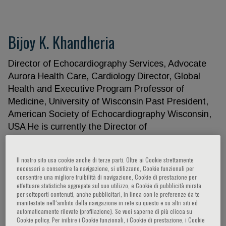
Bijoy K. Khandheria
Director of Echocardiography Services, Advocate
Aurora Health Care, Cardiology Director, Global
Health and Executive Program Professor of
Medicine, University of Wisconsin Past President,
American Society of Echocardiography Wisconsin,
USA He is currently the Director of
Echocardiography Services in Aurora Health Care
Cardiovascular Services, the Director of Global
Il nostro sito usa cookie anche di terze parti. Oltre ai Cookie strettamente
Health and Executive Program, and the Professor
necessari a consentire la navigazione, si utilizzano, Cookie funzionali per
of Medicine in the University of Wisconsin in the
consentire una migliore fruibilità di navigazione, Cookie di prestazione per
effettuare statistiche aggregate sul suo utilizzo, e Cookie di pubblicità mirata
USA. He has 22 years of clinical, teaching and
per sottoporti contenuti, anche pubblicitari, in linea con le preferenze da te
research with the Mayo Clinic, in both Rochester,
manifestate nell‘ambito della navigazione in rete su questo e su altri siti ed
automaticamente rilevate (profilazione). Se vuoi saperne di più clicca su
MN and Scottsdale, AZ, earning recognition in the
Cookie policy. Per inibire i Cookie funzionali, i Cookie di prestazione, i Cookie