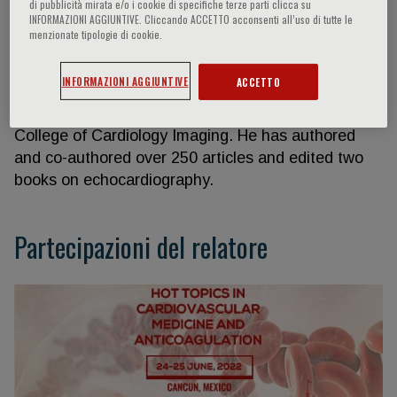
field of echocardiography. He served as the 16th
di pubblicità mirata e/o i cookie di specifiche terze parti clicca su
INFORMAZIONI AGGIUNTIVE. Cliccando ACCETTO acconsenti all’uso di tutte le
president of the American Society of
menzionate tipologie di cookie.
Echocardiography (ASE) and sits on the editorial
board of several prestigious cardiology journals
INFORMAZIONI AGGIUNTIVE
ACCETTO
including the Journal for Amercian Society of
Echocardiography and the Journal of American
College of Cardiology Imaging. He has authored
and co-authored over 250 articles and edited two
books on echocardiography.
Partecipazioni del relatore