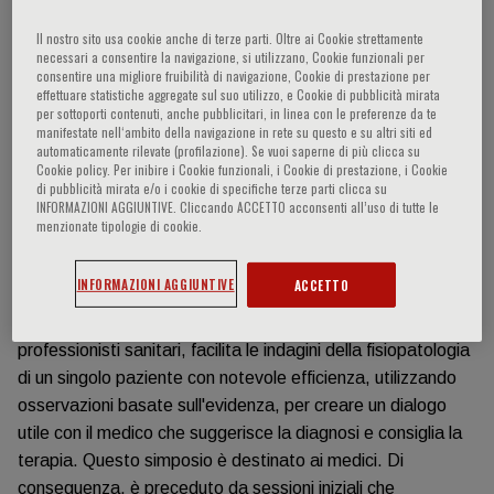
Informazioni sull'evento
Il nostro sito usa cookie anche di terze parti. Oltre ai Cookie strettamente
necessari a consentire la navigazione, si utilizzano, Cookie funzionali per
consentire una migliore fruibilità di navigazione, Cookie di prestazione per
effettuare statistiche aggregate sul suo utilizzo, e Cookie di pubblicità mirata
In un periodo di tempo straordinariamente breve,
per sottoporti contenuti, anche pubblicitari, in linea con le preferenze da te
l'Intelligenza Artificiale (IA) sta producendo quella che molti
manifestate nell‘ambito della navigazione in rete su questo e su altri siti ed
automaticamente rilevate (profilazione). Se vuoi saperne di più clicca su
ritengono essere la quarta rivoluzione industriale,
Cookie policy. Per inibire i Cookie funzionali, i Cookie di prestazione, i Cookie
permeando praticamente tutti i settori della vita umana. La
di pubblicità mirata e/o i cookie di specifiche terze parti clicca su
INFORMAZIONI AGGIUNTIVE. Cliccando ACCETTO acconsenti all’uso di tutte le
medicina non fa eccezione e l'IA si sta rivelando un potente
menzionate tipologie di cookie.
aiuto per la salute pubblica e la cura dei pazienti, a partire
dai governi e dalle grandi istituzioni fino al singolo studio
INFORMAZIONI AGGIUNTIVE
ACCETTO
medico. L'IA semplifica quelle che un tempo erano onerose
attività amministrative, ma soprattutto, a livello dei
professionisti sanitari, facilita le indagini della fisiopatologia
di un singolo paziente con notevole efficienza, utilizzando
osservazioni basate sull'evidenza, per creare un dialogo
utile con il medico che suggerisce la diagnosi e consiglia la
terapia. Questo simposio è destinato ai medici. Di
conseguenza, è preceduto da sessioni iniziali che