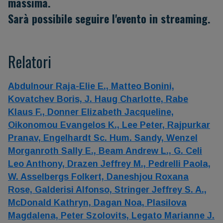
massima.
Sarà possibile seguire l'evento in streaming.
Relatori
Abdulnour Raja-Elie E.,
Matteo Bonini,
Kovatchev Boris,
J. Haug Charlotte,
Rabe
Klaus F.,
Donner Elizabeth Jacqueline,
Oikonomou Evangelos K.,
Lee Peter,
Rajpurkar
Pranav,
Engelhardt Sc. Hum. Sandy,
Wenzel
Morganroth Sally E.,
Beam Andrew L.,
G. Celi
Leo Anthony,
Drazen Jeffrey M.,
Pedrelli Paola,
W. Asselbergs Folkert,
Daneshjou Roxana
Rose,
Galderisi Alfonso,
Stringer Jeffrey S. A.,
McDonald Kathryn,
Dagan Noa,
Plasilova
Magdalena,
Peter Szolovits,
Legato Marianne J.