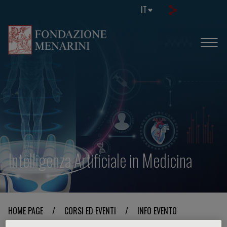
IT
Intelligenza Artificiale in Medicina
HOME PAGE
/
CORSI ED EVENTI
/
INFO EVENTO