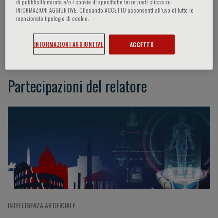
di pubblicità mirata e/o i cookie di specifiche terze parti clicca su
INFORMAZIONI AGGIUNTIVE. Cliccando ACCETTO acconsenti all’uso di tutte le
menzionate tipologie di cookie.
Folkert W. Asselbergs
INFORMAZIONI AGGIUNTIVE
ACCETTO
Partecipazioni del relatore
INTELLIGENZA ARTIFICIALE