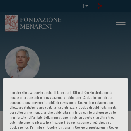
IT
Folkert W. Asselbergs
Il nostro sito usa cookie anche di terze parti. Oltre ai Cookie strettamente
necessari a consentire la navigazione, si utilizzano, Cookie funzionali per
consentire una migliore fruibilità di navigazione, Cookie di prestazione per
effettuare statistiche aggregate sul suo utilizzo, e Cookie di pubblicità mirata
per sottoporti contenuti, anche pubblicitari, in linea con le preferenze da te
manifestate nell‘ambito della navigazione in rete su questo e su altri siti ed
HOME PAGE
/
CORSI ED EVENTI
/
RELATORE
automaticamente rilevate (profilazione). Se vuoi saperne di più clicca su
Cookie policy. Per inibire i Cookie funzionali, i Cookie di prestazione, i Cookie