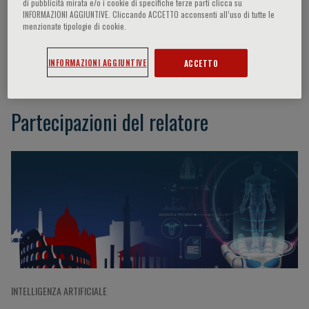
di pubblicità mirata e/o i cookie di specifiche terze parti clicca su
INFORMAZIONI AGGIUNTIVE. Cliccando ACCETTO acconsenti all’uso di tutte le
menzionate tipologie di cookie.
Evangelos K. Oikonomou
INFORMAZIONI AGGIUNTIVE
ACCETTO
Partecipazioni del relatore
INTELLIGENZA ARTIFICIALE