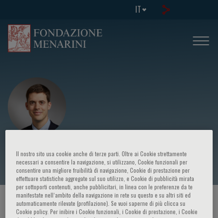
IT
Evangelos K. Oikonomou
Il nostro sito usa cookie anche di terze parti. Oltre ai Cookie strettamente
necessari a consentire la navigazione, si utilizzano, Cookie funzionali per
consentire una migliore fruibilità di navigazione, Cookie di prestazione per
effettuare statistiche aggregate sul suo utilizzo, e Cookie di pubblicità mirata
per sottoporti contenuti, anche pubblicitari, in linea con le preferenze da te
manifestate nell‘ambito della navigazione in rete su questo e su altri siti ed
HOME PAGE
/
CORSI ED EVENTI
/
RELATORE
automaticamente rilevate (profilazione). Se vuoi saperne di più clicca su
Cookie policy. Per inibire i Cookie funzionali, i Cookie di prestazione, i Cookie