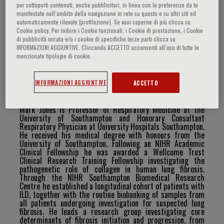
per sottoporti contenuti, anche pubblicitari, in linea con le preferenze da te
manifestate nell‘ambito della navigazione in rete su questo e su altri siti ed
automaticamente rilevate (profilazione). Se vuoi saperne di più clicca su
Cookie policy. Per inibire i Cookie funzionali, i Cookie di prestazione, i Cookie
Mark Jones
di pubblicità mirata e/o i cookie di specifiche terze parti clicca su
INFORMAZIONI AGGIUNTIVE. Cliccando ACCETTO acconsenti all’uso di tutte le
menzionate tipologie di cookie.
Curriculum Vitae
INFORMAZIONI AGGIUNTIVE
ACCETTO
Mark Jones is Professor of Respiratory Medicine at the
University of Southampton and Honorary Consultant
Respiratory Physician at University Hospitals Southampton.
He received his medical degree with honours from the
University of Southampton. Following an NIHR Academic
Clinical Fellowship he was awarded a Wellcome Trust
Clinical Research Training Fellowship investigating the
pathogenetic role of collagen in human lung fibrosis.
Through the NIHR Southampton Biomedical Research
Centre he established
a
longitudinal
cohort
of
patients
with
ILD,
together
with
the
routine
biobanking
of
samples
from
all patients undergoing investigation for suspected lung
fibrosis. He leads a research group investigating core
determinants
of
fibrosis
initiation
and
progression,
from