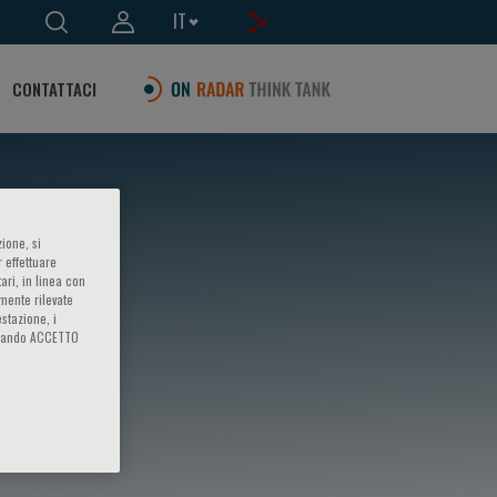
IT
CONTATTACI
ione, si
 effettuare
ari, in linea con
amente rilevate
estazione, i
iccando ACCETTO