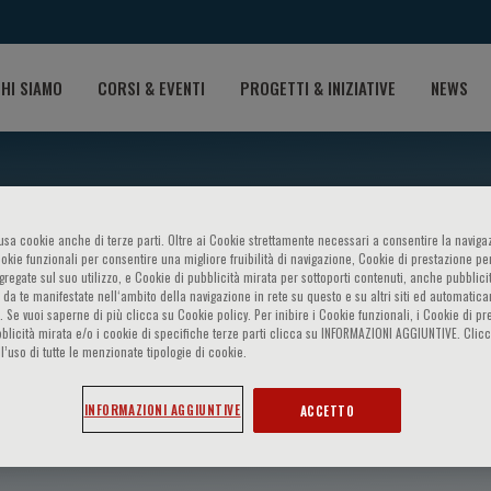
HI SIAMO
CORSI & EVENTI
PROGETTI & INIZIATIVE
NEWS
o usa cookie anche di terze parti. Oltre ai Cookie strettamente necessari a consentire la navigaz
ookie funzionali per consentire una migliore fruibilità di navigazione, Cookie di prestazione per
ggregate sul suo utilizzo, e Cookie di pubblicità mirata per sottoporti contenuti, anche pubblicit
 da te manifestate nell‘ambito della navigazione in rete su questo e su altri siti ed automatic
). Se vuoi saperne di più clicca su Cookie policy. Per inibire i Cookie funzionali, i Cookie di pr
blicità mirata e/o i cookie di specifiche terze parti clicca su INFORMAZIONI AGGIUNTIVE. Cl
l’uso di tutte le menzionate tipologie di cookie.
er
INFORMAZIONI AGGIUNTIVE
ACCETTO