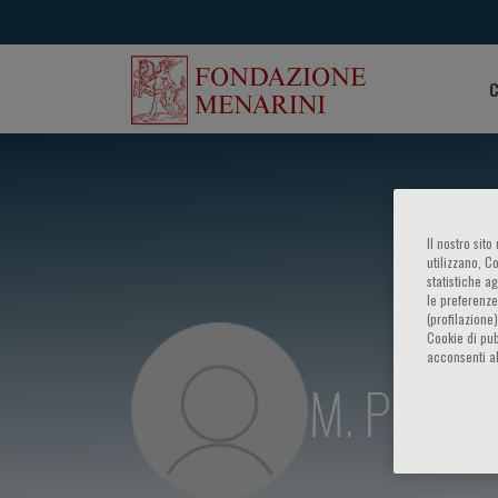
C
Il nostro sit
utilizzano, C
statistiche a
le preferenze
(profilazione
Cookie di pub
acconsenti al
M. Preuss