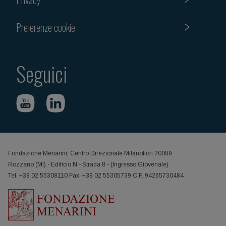
Preferenze cookie
Seguici
Fondazione Menarini, Centro Direzionale Milanofiori 20089
Rozzano (MI) - Edificio N - Strada 8 - (Ingresso Giovenale)
Tel. +39 02 55308110 Fax: +39 02 55305739 C.F. 94265730484