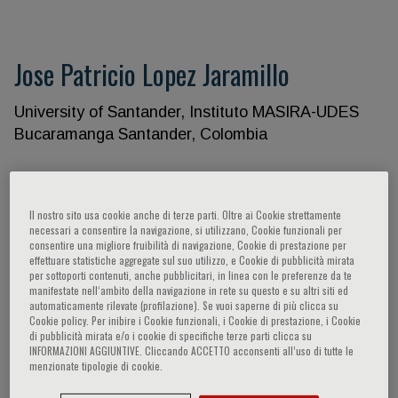
Jose Patricio Lopez Jaramillo
University of Santander, Instituto MASIRA-UDES
Bucaramanga Santander, Colombia
Partecipazioni del relatore
Il nostro sito usa cookie anche di terze parti. Oltre ai Cookie strettamente
necessari a consentire la navigazione, si utilizzano, Cookie funzionali per
consentire una migliore fruibilità di navigazione, Cookie di prestazione per
effettuare statistiche aggregate sul suo utilizzo, e Cookie di pubblicità mirata
per sottoporti contenuti, anche pubblicitari, in linea con le preferenze da te
manifestate nell‘ambito della navigazione in rete su questo e su altri siti ed
automaticamente rilevate (profilazione). Se vuoi saperne di più clicca su
Cookie policy. Per inibire i Cookie funzionali, i Cookie di prestazione, i Cookie
di pubblicità mirata e/o i cookie di specifiche terze parti clicca su
INFORMAZIONI AGGIUNTIVE. Cliccando ACCETTO acconsenti all’uso di tutte le
menzionate tipologie di cookie.