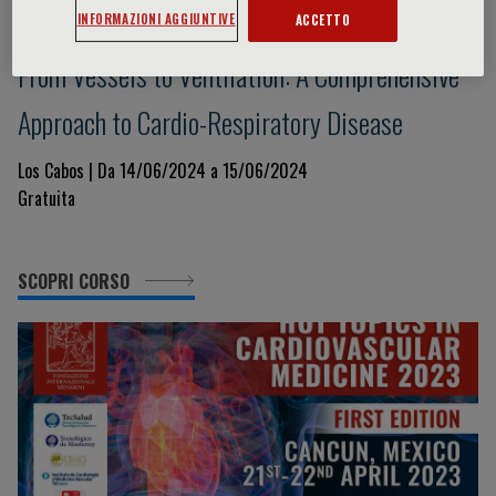
INFORMAZIONI AGGIUNTIVE
ACCETTO
Nessun topic
From Vessels to Ventilation: A Comprehensive
Approach to Cardio-Respiratory Disease
Los Cabos | Da 14/06/2024 a 15/06/2024
Gratuita
SCOPRI CORSO