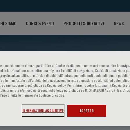
HI SIAMO
CORSI & EVENTI
PROGETTI & INIZIATIVE
NEWS
o usa cookie anche di terze parti. Oltre ai Cookie strettamente necessari a consentire la navigaz
ookie funzionali per consentire una migliore fruibilità di navigazione, Cookie di prestazione per
ggregate sul suo utilizzo, e Cookie di pubblicità mirata per sottoporti contenuti, anche pubblicit
 da te manifestate nell‘ambito della navigazione in rete su questo e su altri siti ed automatic
). Se vuoi saperne di più clicca su Cookie policy. Per inibire i Cookie funzionali, i Cookie di pr
blicità mirata e/o i cookie di specifiche terze parti clicca su INFORMAZIONI AGGIUNTIVE. Cl
l’uso di tutte le menzionate tipologie di cookie.
iggio
INFORMAZIONI AGGIUNTIVE
ACCETTO