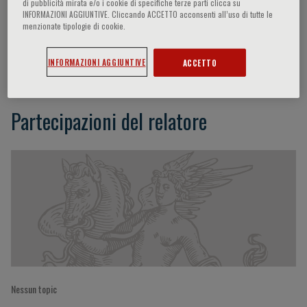
di pubblicità mirata e/o i cookie di specifiche terze parti clicca su
INFORMAZIONI AGGIUNTIVE. Cliccando ACCETTO acconsenti all’uso di tutte le
menzionate tipologie di cookie.
G. Finocchiaro
INFORMAZIONI AGGIUNTIVE
ACCETTO
Partecipazioni del relatore
Nessun topic