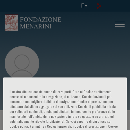
IT
G. Finocchiaro
Il nostro sito usa cookie anche di terze parti. Oltre ai Cookie strettamente
necessari a consentire la navigazione, si utilizzano, Cookie funzionali per
consentire una migliore fruibilità di navigazione, Cookie di prestazione per
effettuare statistiche aggregate sul suo utilizzo, e Cookie di pubblicità mirata
per sottoporti contenuti, anche pubblicitari, in linea con le preferenze da te
manifestate nell‘ambito della navigazione in rete su questo e su altri siti ed
HOME PAGE
/
CORSI ED EVENTI
/
RELATORE
automaticamente rilevate (profilazione). Se vuoi saperne di più clicca su
Cookie policy. Per inibire i Cookie funzionali, i Cookie di prestazione, i Cookie