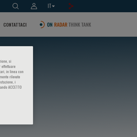
IT
CONTATTACI
ione, si
 effettuare
ari, in linea con
amente rilevate
estazione, i
iccando ACCETTO