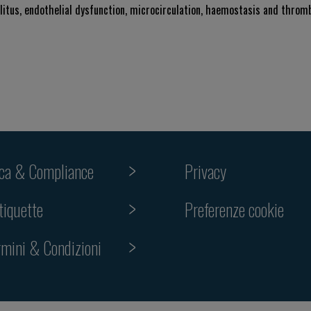
llitus, endothelial dysfunction, microcirculation, haemostasis and thromb
ica & Compliance
Privacy
Preferenze cookie
tiquette
rmini & Condizioni