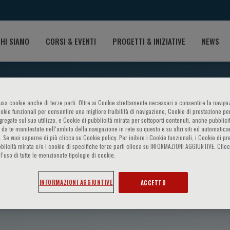
HI SIAMO
CORSI & EVENTI
PROGETTI & INIZIATIVE
NEWS
o usa cookie anche di terze parti. Oltre ai Cookie strettamente necessari a consentire la navigaz
ookie funzionali per consentire una migliore fruibilità di navigazione, Cookie di prestazione per
ggregate sul suo utilizzo, e Cookie di pubblicità mirata per sottoporti contenuti, anche pubblicit
 da te manifestate nell‘ambito della navigazione in rete su questo e su altri siti ed automatic
). Se vuoi saperne di più clicca su Cookie policy. Per inibire i Cookie funzionali, i Cookie di pr
blicità mirata e/o i cookie di specifiche terze parti clicca su INFORMAZIONI AGGIUNTIVE. Cl
l’uso di tutte le menzionate tipologie di cookie.
Vintila
INFORMAZIONI AGGIUNTIVE
ACCETTO