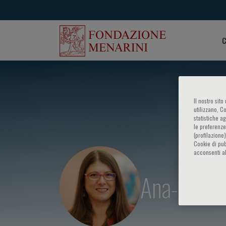
C
Il nostro sit
utilizzano, C
statistiche a
le preferenze
(profilazione
Cookie di pub
acconsenti al
Ana-Maria 