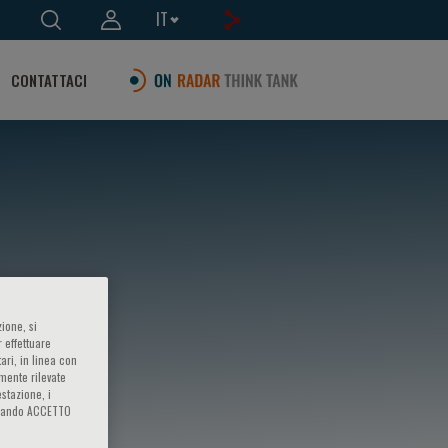
IT
CONTATTACI
ione, si
 effettuare
ari, in linea con
amente rilevate
estazione, i
iccando ACCETTO