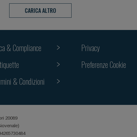
CARICA ALTRO
ica & Compliance
Privacy
tiquette
Preferenze Cookie
rmini & Condizioni
ori 20089
Giovenale)
 94265730484