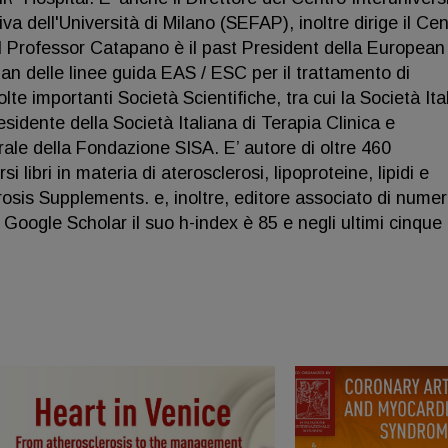
 dell'Università di Milano (SEFAP), inoltre dirige il Cen
l Professor Catapano è il past President della European
an delle linee guida EAS / ESC per il trattamento di
lte importanti Società Scientifiche, tra cui la Società Ita
esidente della Società Italiana di Terapia Clinica e
ale della Fondazione SISA. E’ autore di oltre 460
si libri in materia di aterosclerosi, lipoproteine, lipidi e
erosis Supplements. e, inoltre, editore associato di nume
o Google Scholar il suo h-index è 85 e negli ultimi cinque