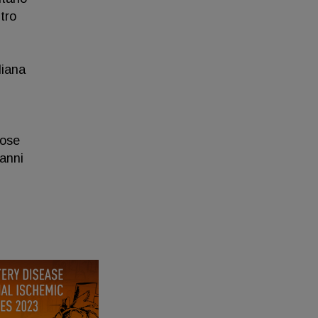
tro
liana
rose
 anni