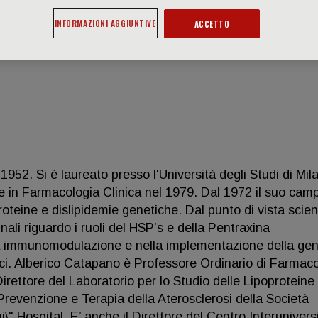
INFORMAZIONI AGGIUNTIVE
ACCETTO
952. Si è laureato presso l'Università degli Studi di Mil
e in Farmacologia Clinica nel 1979. Dal 1972 il suo camp
proteine e dislipidemie genetiche. Dal punto di vista scien
nali riguardo i ruoli del HSP’s e della Pentraxina
lla immunomodulazione e nella implementazione della gen
ici. Alberico Catapano è Professore Ordinario di Farmac
Direttore del Laboratorio per lo Studio delle Lipoproteine
 Prevenzione e Terapia della Aterosclerosi della Società
i\" Hospital. E’ anche il Direttore del Centro Interunivers