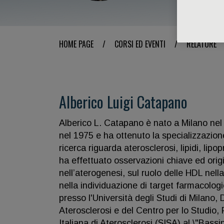
HOME PAGE
/
CORSI ED EVENTI
/
RELATORE
Alberico Luigi Catapano
Alberico L. Catapano è nato a Milano nel 1
nel 1975 e ha ottenuto la specializzazion
ricerca riguarda aterosclerosi, lipidi, lipo
ha effettuato osservazioni chiave ed origi
nell’aterogenesi, sul ruolo delle HDL ne
nella individuazione di target farmacolog
presso l'Università degli Studi di Milano, 
Aterosclerosi e del Centro per lo Studio,
Italiana di Aterosclerosi (SISA) al \"Bassin