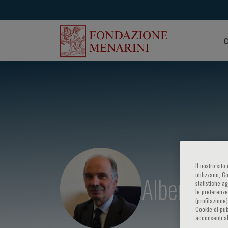
C
Il nostro sit
Alberico L
utilizzano, C
statistiche a
le preferenze
(profilazione
Cookie di pub
acconsenti al