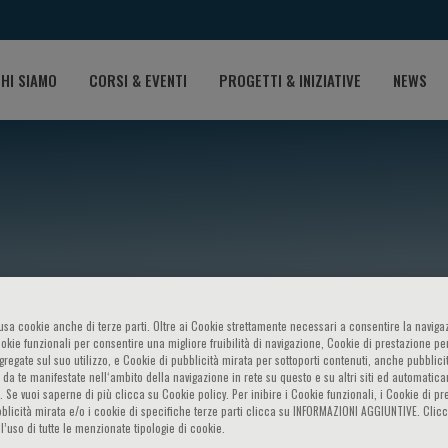
HI SIAMO
CORSI & EVENTI
PROGETTI & INIZIATIVE
NEWS
o usa cookie anche di terze parti. Oltre ai Cookie strettamente necessari a consentire la navigaz
uigi Catapano
ookie funzionali per consentire una migliore fruibilità di navigazione, Cookie di prestazione per
ggregate sul suo utilizzo, e Cookie di pubblicità mirata per sottoporti contenuti, anche pubblicit
 da te manifestate nell‘ambito della navigazione in rete su questo e su altri siti ed automatic
). Se vuoi saperne di più clicca su Cookie policy. Per inibire i Cookie funzionali, i Cookie di pr
blicità mirata e/o i cookie di specifiche terze parti clicca su INFORMAZIONI AGGIUNTIVE. Cl
l’uso di tutte le menzionate tipologie di cookie.