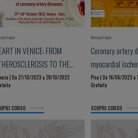
sun topic
Nessun topic
EART IN VENICE: FROM
Coronary artery d
THEROSCLEROSIS TO THE
myocardial isch
ANAGEMENT OF CORONARY
nezia | Da 27/10/2023 a 28/10/2023
Pisa | Da 16/06/2023 a
atuita
Gratuita
RTERY DISEASES
OPRI CORSO
SCOPRI CORSO