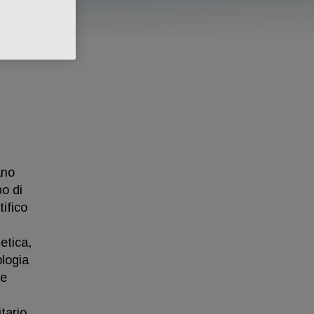
ano
o di
tifico
etica,
ologia
 e
itario