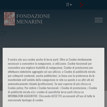
IT
Ninth international congress -
Il nostro sito usa cookie anche di terze parti. Oltre ai Cookie strettamente
Advances in management of
necessari a consentire la navigazione, si utilizzano, Cookie funzionali per
consentire una migliore fruibilità di navigazione, Cookie di prestazione per
effettuare statistiche aggregate sul suo utilizzo, e Cookie di pubblicità mirata
malignancies
per sottoporti contenuti, anche pubblicitari, in linea con le preferenze da te
manifestate nell‘ambito della navigazione in rete su questo e su altri siti ed
automaticamente rilevate (profilazione). Se vuoi saperne di più clicca su
Cookie policy. Per inibire i Cookie funzionali, i Cookie di prestazione, i Cookie
di pubblicità mirata e/o i cookie di specifiche terze parti clicca su
INFORMAZIONI AGGIUNTIVE. Cliccando ACCETTO acconsenti all’uso di tutte le
HOME PAGE
/
CORSI ED EVENTI
/
INFO EVENTO
menzionate tipologie di cookie.