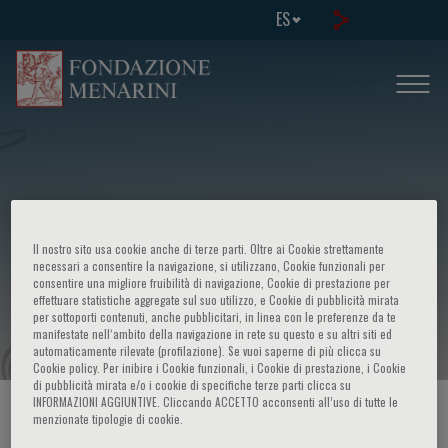
ES
Ninth international congress -
Il nostro sito usa cookie anche di terze parti. Oltre ai Cookie strettamente
Advances in management of
necessari a consentire la navigazione, si utilizzano, Cookie funzionali per
consentire una migliore fruibilità di navigazione, Cookie di prestazione per
effettuare statistiche aggregate sul suo utilizzo, e Cookie di pubblicità mirata
malignancies
per sottoporti contenuti, anche pubblicitari, in linea con le preferenze da te
manifestate nell‘ambito della navigazione in rete su questo e su altri siti ed
automaticamente rilevate (profilazione). Se vuoi saperne di più clicca su
Cookie policy. Per inibire i Cookie funzionali, i Cookie di prestazione, i Cookie
di pubblicità mirata e/o i cookie di specifiche terze parti clicca su
INFORMAZIONI AGGIUNTIVE. Cliccando ACCETTO acconsenti all’uso di tutte le
HOME PAGE
/
CURSOS Y EVENTOS
/
INFORMACION EVENTO
menzionate tipologie di cookie.