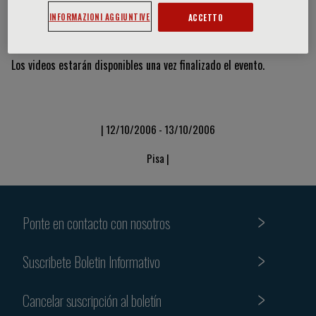
INFORMAZIONI AGGIUNTIVE
ACCETTO
Vídeos y diapositivas
Los videos estarán disponibles una vez finalizado el evento.
| 12/10/2006 - 13/10/2006
Pisa |
Ponte en contacto con nosotros
Suscribete Boletin Informativo
Cancelar suscripción al boletín