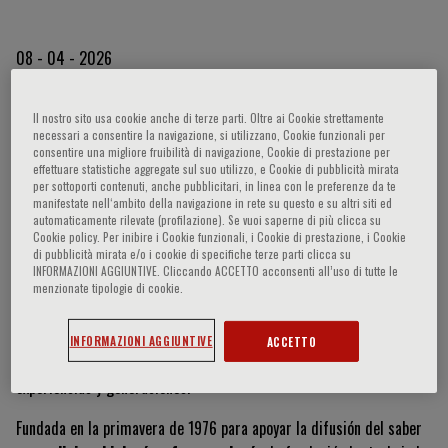
08 - 04 - 2026
Il nostro sito usa cookie anche di terze parti. Oltre ai Cookie strettamente
De 1976 a 2026: cincuenta
necessari a consentire la navigazione, si utilizzano, Cookie funzionali per
consentire una migliore fruibilità di navigazione, Cookie di prestazione per
años de diálogo entre
effettuare statistiche aggregate sul suo utilizzo, e Cookie di pubblicità mirata
per sottoporti contenuti, anche pubblicitari, in linea con le preferenze da te
manifestate nell‘ambito della navigazione in rete su questo e su altri siti ed
ciencia, medicina y sociedad
automaticamente rilevate (profilazione). Se vuoi saperne di più clicca su
Cookie policy. Per inibire i Cookie funzionali, i Cookie di prestazione, i Cookie
di pubblicità mirata e/o i cookie di specifiche terze parti clicca su
INFORMAZIONI AGGIUNTIVE. Cliccando ACCETTO acconsenti all’uso di tutte le
Este año,
Fondazione Menarini
celebra
50 años
de vida. Medio
menzionate tipologie di cookie.
siglo en el que hemos trabajado para transformar intuiciones y
preguntas en
itinerarios compartidos de conocimient
o,
INFORMAZIONI AGGIUNTIVE
ACCETTO
promoviendo un diálogo constante entre diversas disciplinas,
experiencias y generaciones.
Fundada en la primavera de 1976 para apoyar la difusión del saber