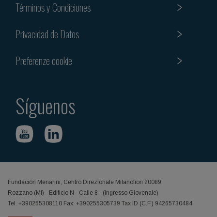
Términos y Condiciones
Privacidad de Datos
Preferenze cookie
Síguenos
Fundación Menarini, Centro Direzionale Milanofiori 20089
Rozzano (MI) - Edificio N - Calle 8 - (Ingresso Giovenale)
Tel. +390255308110 Fax: +390255305739 Tax ID (C.F.) 94265730484