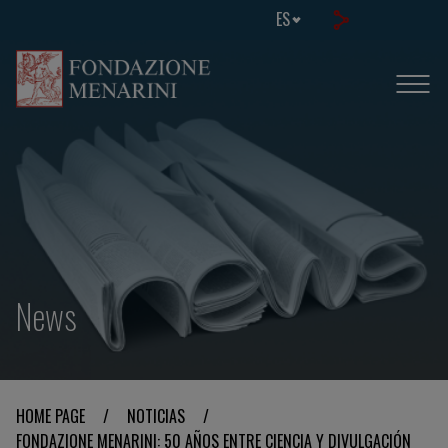
ES
News
HOME PAGE
/
NOTICIAS
/
FONDAZIONE MENARINI: 50 AÑOS ENTRE CIENCIA Y DIVULGACIÓN