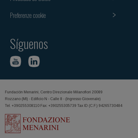
Preferenze cookie
Síguenos
Fundación Menarini, Centro Direzionale Milanofiori 20089
Rozzano (MI) - Edificio N - Calle 8 - (Ingresso Giovenale)
Tel. +390255308110 Fax: +390255305739 Tax ID (C.F.) 94265730484