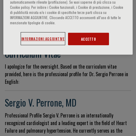
automaticamente rilevate (profilazione). Se vuoi saperne di più clicca su
Cookie policy. Per inibire i Cookie funzionali, i Cookie di prestazione, i Cookie
di pubblicità mirata e/o i cookie di specifiche terze parti clicca su
INFORMAZIONI AGGIUNTIVE. Cliccando ACCETTO acconsenti all’uso di tutte le
Sergio Victor Perrone
menzionate tipologie di cookie.
INFORMAZIONI AGGIUNTIVE
ACCETTO
Currículum Vitae
I apologize for the oversight. Based on the curriculum vitae
provided, here is the professional profile for Dr. Sergio Perrone in
English:
Sergio V. Perrone, MD
Professional Profile Sergio V. Perrone is an internationally
recognized cardiologist and a leading expert in the field of Heart
Failure and pulmonary hypertension. He currently serves as the