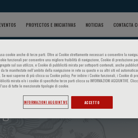
EVENTOS
PROYECTOS E INICIATIVAS
NOTICIAS
CONTACTA C
o usa cookie anche di terze parti. Oltre ai Cookie strettamente necessari a consentire la navigaz
ookie funzionali per consentire una migliore fruibilità di navigazione, Cookie di prestazione per
ggregate sul suo utilizzo, e Cookie di pubblicità mirata per sottoporti contenuti, anche pubblicit
 da te manifestate nell‘ambito della navigazione in rete su questo e su altri siti ed automatic
). Se vuoi saperne di più clicca su Cookie policy. Per inibire i Cookie funzionali, i Cookie di pr
blicità mirata e/o i cookie di specifiche terze parti clicca su INFORMAZIONI AGGIUNTIVE. Cl
l’uso di tutte le menzionate tipologie di cookie.
gie cardiovascolari nelle mal
INFORMAZIONI AGGIUNTIVE
ACCETTO