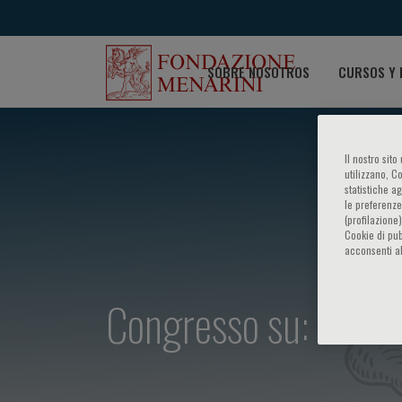
SOBRE NOSOTROS
CURSOS Y 
Il nostro sit
utilizzano, C
statistiche a
le preferenze
(profilazione
Cookie di pub
acconsenti al
Congresso su: Patolo