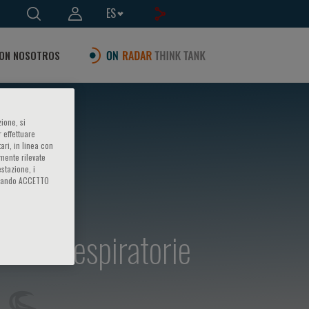
ES
ON NOSOTROS
ione, si
 effettuare
ari, in linea con
amente rilevate
estazione, i
iccando ACCETTO
attie respiratorie