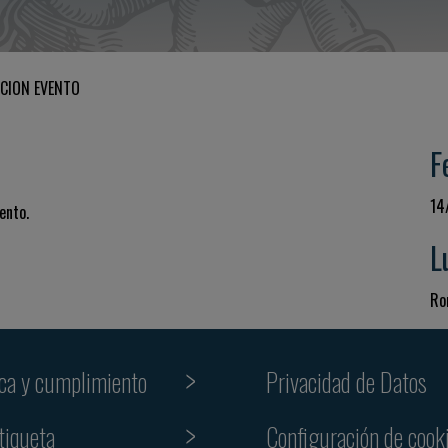
CION EVENTO
F
14
ento.
L
Ro
ica y cumplimiento
Privacidad de Datos
tiqueta
Configuración de cook