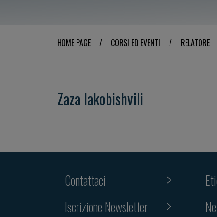
HOME PAGE
/
CORSI ED EVENTI
/
RELATORE
Zaza Iakobishvili
Contattaci
Et
Iscrizione Newsletter
Ne