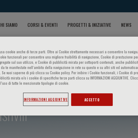
HI SIAMO
CORSI & EVENTI
PROGETTI & INIZIATIVE
NEWS
o usa cookie anche di terze parti. Oltre ai Cookie strettamente necessari a consentire la navigaz
ookie funzionali per consentire una migliore fruibilità di navigazione, Cookie di prestazione per
ggregate sul suo utilizzo, e Cookie di pubblicità mirata per sottoporti contenuti, anche pubblicit
 da te manifestate nell‘ambito della navigazione in rete su questo e su altri siti ed automatic
). Se vuoi saperne di più clicca su Cookie policy. Per inibire i Cookie funzionali, i Cookie di pr
blicità mirata e/o i cookie di specifiche terze parti clicca su INFORMAZIONI AGGIUNTIVE. Cl
l’uso di tutte le menzionate tipologie di cookie.
INFORMAZIONI AGGIUNTIVE
ACCETTO
shvili