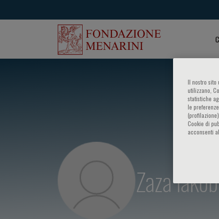
C
Il nostro sit
utilizzano, C
statistiche a
le preferenze
(profilazione
Cookie di pub
acconsenti al
Zaza Iakobi