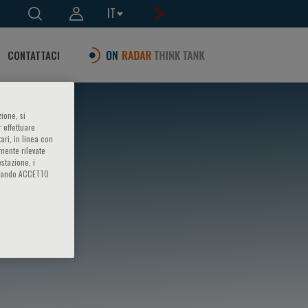
IT
CONTATTACI
ione, si
 effettuare
ari, in linea con
amente rilevate
estazione, i
iccando ACCETTO