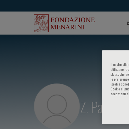
C
Il nostro sit
utilizzano, C
statistiche a
le preferenze
(profilazione
Cookie di pub
acconsenti al
Z. Palinka