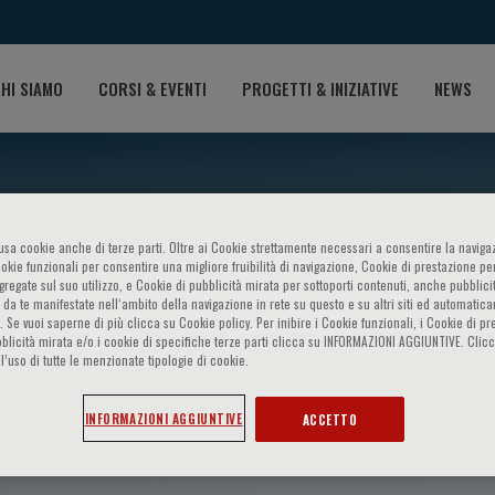
HI SIAMO
CORSI & EVENTI
PROGETTI & INIZIATIVE
NEWS
o usa cookie anche di terze parti. Oltre ai Cookie strettamente necessari a consentire la navigaz
ookie funzionali per consentire una migliore fruibilità di navigazione, Cookie di prestazione per
ggregate sul suo utilizzo, e Cookie di pubblicità mirata per sottoporti contenuti, anche pubblicit
 da te manifestate nell‘ambito della navigazione in rete su questo e su altri siti ed automatic
). Se vuoi saperne di più clicca su Cookie policy. Per inibire i Cookie funzionali, i Cookie di pr
blicità mirata e/o i cookie di specifiche terze parti clicca su INFORMAZIONI AGGIUNTIVE. Cl
l’uso di tutte le menzionate tipologie di cookie.
s
INFORMAZIONI AGGIUNTIVE
ACCETTO