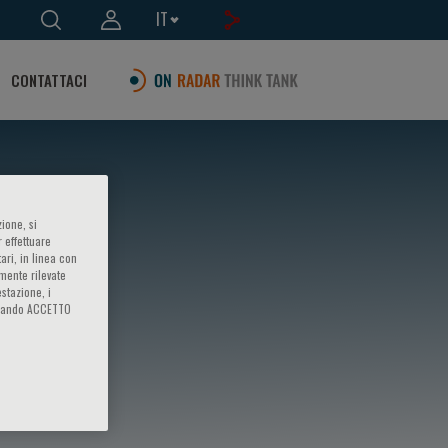
IT
CONTATTACI
ione, si
 effettuare
ari, in linea con
amente rilevate
estazione, i
iccando ACCETTO