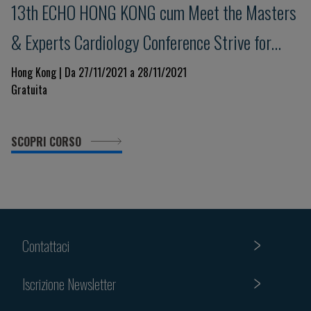
13th ECHO HONG KONG cum Meet the Masters
& Experts Cardiology Conference Strive for
Clinical Excellence in COVID Pandemic
Hong Kong | Da 27/11/2021 a 28/11/2021
Gratuita
SCOPRI CORSO
Contattaci
Iscrizione Newsletter