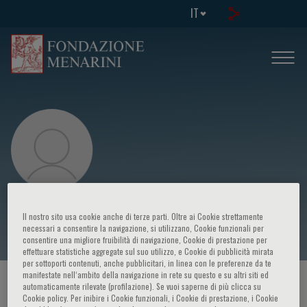
IT
Younis Kazim
Il nostro sito usa cookie anche di terze parti. Oltre ai Cookie strettamente
necessari a consentire la navigazione, si utilizzano, Cookie funzionali per
consentire una migliore fruibilità di navigazione, Cookie di prestazione per
effettuare statistiche aggregate sul suo utilizzo, e Cookie di pubblicità mirata
per sottoporti contenuti, anche pubblicitari, in linea con le preferenze da te
manifestate nell‘ambito della navigazione in rete su questo e su altri siti ed
HOME PAGE
/
CORSI ED EVENTI
/
RELATORE
automaticamente rilevate (profilazione). Se vuoi saperne di più clicca su
Cookie policy. Per inibire i Cookie funzionali, i Cookie di prestazione, i Cookie