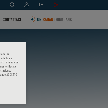
IT
CONTATTACI
ione, si
 effettuare
ari, in linea con
amente rilevate
estazione, i
iccando ACCETTO