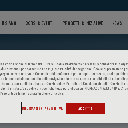
HI SIAMO
CORSI & EVENTI
PROGETTI & INIZIATIVE
NEWS
o usa cookie anche di terze parti. Oltre ai Cookie strettamente necessari a consentire la navigaz
ookie funzionali per consentire una migliore fruibilità di navigazione, Cookie di prestazione per
ggregate sul suo utilizzo, e Cookie di pubblicità mirata per sottoporti contenuti, anche pubblicit
 da te manifestate nell‘ambito della navigazione in rete su questo e su altri siti ed automatic
). Se vuoi saperne di più clicca su Cookie policy. Per inibire i Cookie funzionali, i Cookie di pr
blicità mirata e/o i cookie di specifiche terze parti clicca su INFORMAZIONI AGGIUNTIVE. Cl
l’uso di tutte le menzionate tipologie di cookie.
iers
INFORMAZIONI AGGIUNTIVE
ACCETTO