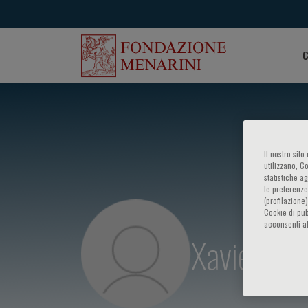
C
Il nostro sit
utilizzano, C
statistiche a
le preferenze
(profilazione
Cookie di pub
acconsenti al
Xavier Rog