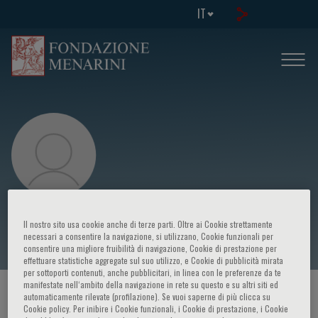
IT
Xavier Jouven
Il nostro sito usa cookie anche di terze parti. Oltre ai Cookie strettamente
necessari a consentire la navigazione, si utilizzano, Cookie funzionali per
consentire una migliore fruibilità di navigazione, Cookie di prestazione per
effettuare statistiche aggregate sul suo utilizzo, e Cookie di pubblicità mirata
per sottoporti contenuti, anche pubblicitari, in linea con le preferenze da te
manifestate nell‘ambito della navigazione in rete su questo e su altri siti ed
HOME PAGE
/
CORSI ED EVENTI
/
RELATORE
automaticamente rilevate (profilazione). Se vuoi saperne di più clicca su
Cookie policy. Per inibire i Cookie funzionali, i Cookie di prestazione, i Cookie