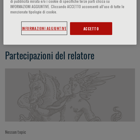
di pubblicità mirata e/o i cookie di specifiche terze parti clicca su
INFORMAZIONI AGGIUNTIVE. Cliccando ACCETTO acconsenti all’uso di tutte le
menzionate tipologie di cookie.
Xavier Jouven
INFORMAZIONI AGGIUNTIVE
ACCETTO
Partecipazioni del relatore
Nessun topic