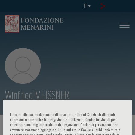
IT
Winfried MEISSNER
Il nostro sito usa cookie anche di terze parti. Oltre ai Cookie strettamente
necessari a consentire la navigazione, si utilizzano, Cookie funzionali per
HOME PAGE
/
CORSI ED EVENTI
/
RELATORE
consentire una migliore fruibilità di navigazione, Cookie di prestazione per
effettuare statistiche aggregate sul suo utilizzo, e Cookie di pubblicità mirata
per sottoporti contenuti, anche pubblicitari, in linea con le preferenze da te