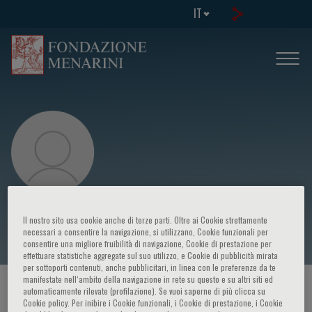
IT
Wilma Barcellini
Il nostro sito usa cookie anche di terze parti. Oltre ai Cookie strettamente
necessari a consentire la navigazione, si utilizzano, Cookie funzionali per
consentire una migliore fruibilità di navigazione, Cookie di prestazione per
effettuare statistiche aggregate sul suo utilizzo, e Cookie di pubblicità mirata
per sottoporti contenuti, anche pubblicitari, in linea con le preferenze da te
manifestate nell‘ambito della navigazione in rete su questo e su altri siti ed
HOME PAGE
/
CORSI ED EVENTI
/
RELATORE
automaticamente rilevate (profilazione). Se vuoi saperne di più clicca su
Cookie policy. Per inibire i Cookie funzionali, i Cookie di prestazione, i Cookie