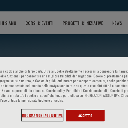
HI SIAMO
CORSI & EVENTI
PROGETTI & INIZIATIVE
NEWS
o usa cookie anche di terze parti. Oltre ai Cookie strettamente necessari a consentire la navigaz
ookie funzionali per consentire una migliore fruibilità di navigazione, Cookie di prestazione per
ggregate sul suo utilizzo, e Cookie di pubblicità mirata per sottoporti contenuti, anche pubblicit
 da te manifestate nell‘ambito della navigazione in rete su questo e su altri siti ed automatic
). Se vuoi saperne di più clicca su Cookie policy. Per inibire i Cookie funzionali, i Cookie di pr
blicità mirata e/o i cookie di specifiche terze parti clicca su INFORMAZIONI AGGIUNTIVE. Cl
 Tuan
l’uso di tutte le menzionate tipologie di cookie.
INFORMAZIONI AGGIUNTIVE
ACCETTO