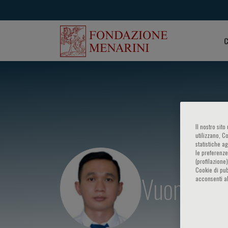
C
Il nostro sit
utilizzano, C
statistiche a
le preferenze
(profilazione
Cookie di pub
Vuong Anh
acconsenti al