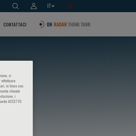
IT
CONTATTACI
ione, si
 effettuare
ari, in linea con
amente rilevate
estazione, i
iccando ACCETTO