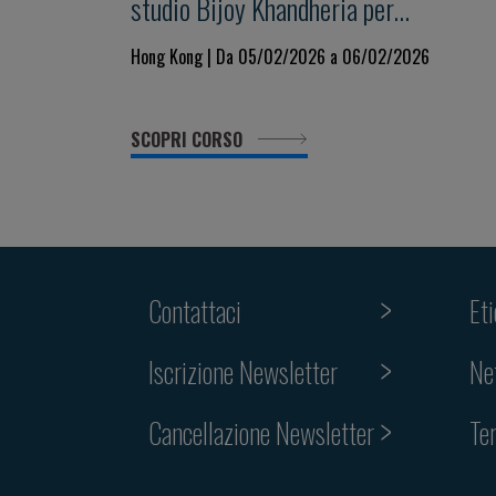
studio Bijoy Khandheria per
leader emergenti
Hong Kong | Da 05/02/2026 a 06/02/2026
SCOPRI CORSO
Contattaci
Et
Iscrizione Newsletter
Ne
Cancellazione Newsletter
Te