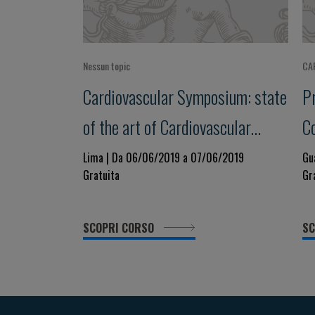
Nessun topic
CA
Cardiovascular Symposium: state
P
of the art of Cardiovascular
C
Disease in Latin America
M
Lima | Da 06/06/2019 a 07/06/2019
Gu
Gratuita
Gr
P
Mo
SCOPRI CORSO
SC