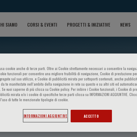
HI SIAMO
CORSI & EVENTI
PROGETTI & INIZIATIVE
NEWS
o usa cookie anche di terze parti. Oltre ai Cookie strettamente necessari a consentire la navigaz
ookie funzionali per consentire una migliore fruibilità di navigazione, Cookie di prestazione per
ggregate sul suo utilizzo, e Cookie di pubblicità mirata per sottoporti contenuti, anche pubblicit
 da te manifestate nell‘ambito della navigazione in rete su questo e su altri siti ed automatic
). Se vuoi saperne di più clicca su Cookie policy. Per inibire i Cookie funzionali, i Cookie di pr
blicità mirata e/o i cookie di specifiche terze parti clicca su INFORMAZIONI AGGIUNTIVE. Cl
l’uso di tutte le menzionate tipologie di cookie.
ertomeu Martinez
INFORMAZIONI AGGIUNTIVE
ACCETTO