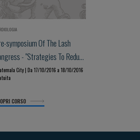
RDIOLOGIA
re-symposium Of The Lash
ongress - "Strategies To Reduce
orbidity And
atemala City | Da 17/10/2016 a 18/10/2016
atuita
rematurecardiovascular
rtality In Latin America"
OPRI CORSO