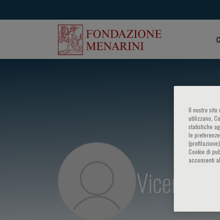
C
Il nostro sit
utilizzano, C
statistiche a
le preferenze
(profilazione
Cookie di pub
acconsenti al
Vicente B