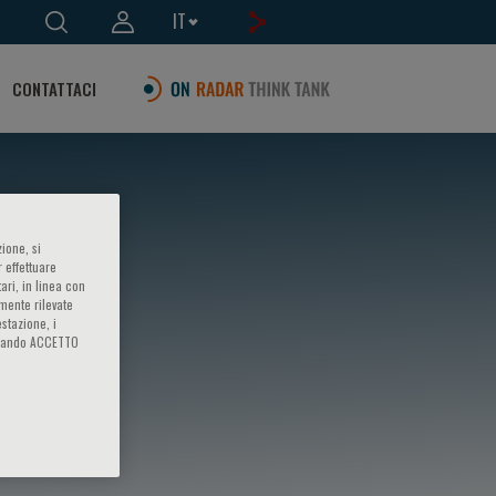
IT
CONTATTACI
ione, si
 effettuare
ari, in linea con
amente rilevate
estazione, i
iccando ACCETTO