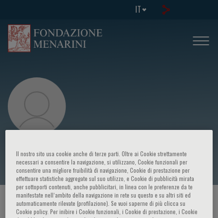
IT
Valentino Fiscon
Il nostro sito usa cookie anche di terze parti. Oltre ai Cookie strettamente
necessari a consentire la navigazione, si utilizzano, Cookie funzionali per
consentire una migliore fruibilità di navigazione, Cookie di prestazione per
effettuare statistiche aggregate sul suo utilizzo, e Cookie di pubblicità mirata
per sottoporti contenuti, anche pubblicitari, in linea con le preferenze da te
manifestate nell‘ambito della navigazione in rete su questo e su altri siti ed
HOME PAGE
/
CORSI ED EVENTI
/
RELATORE
automaticamente rilevate (profilazione). Se vuoi saperne di più clicca su
Cookie policy. Per inibire i Cookie funzionali, i Cookie di prestazione, i Cookie