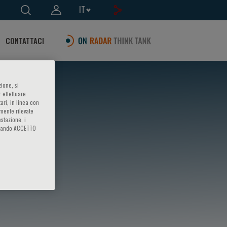
IT
CONTATTACI
ione, si
 effettuare
ari, in linea con
amente rilevate
estazione, i
iccando ACCETTO