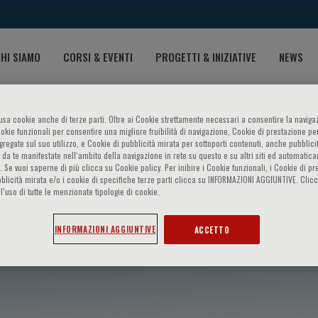
HI SIAMO
CORSI & EVENTI
PROGETTI & INIZIATIVE
NEWS
o usa cookie anche di terze parti. Oltre ai Cookie strettamente necessari a consentire la navigaz
ookie funzionali per consentire una migliore fruibilità di navigazione, Cookie di prestazione per
ggregate sul suo utilizzo, e Cookie di pubblicità mirata per sottoporti contenuti, anche pubblicit
 da te manifestate nell‘ambito della navigazione in rete su questo e su altri siti ed automatic
). Se vuoi saperne di più clicca su Cookie policy. Per inibire i Cookie funzionali, i Cookie di pr
blicità mirata e/o i cookie di specifiche terze parti clicca su INFORMAZIONI AGGIUNTIVE. Cl
l’uso di tutte le menzionate tipologie di cookie.
INFORMAZIONI AGGIUNTIVE
ACCETTO