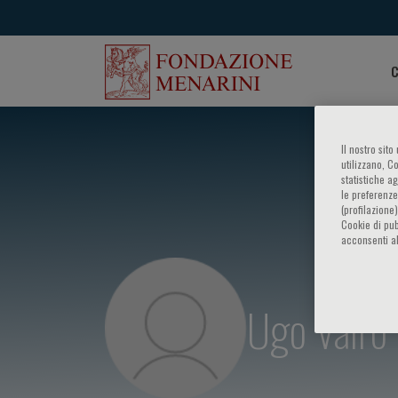
C
Il nostro sit
utilizzano, C
statistiche a
le preferenze
(profilazione
Cookie di pub
acconsenti al
Ugo Vairo