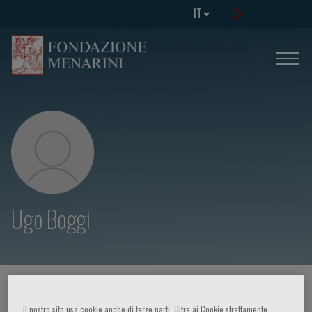
IT
Ugo Boggi
HOME PAGE
/
CORSI ED EVENTI
/
RELATORE
Il nostro sito usa cookie anche di terze parti. Oltre ai Cookie strettamente