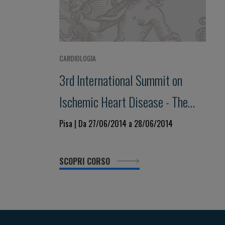
CARDIOLOGIA
3rd International Summit on
Ischemic Heart Disease - The
Copernican Revolution in
Pisa | Da 27/06/2014 a 28/06/2014
Ischemic Heart Diseases: the day
SCOPRI CORSO
after