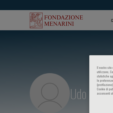
C
Il nostro sit
utilizzano, C
statistiche a
le preferenze
(profilazione
Udo Sech
Cookie di pub
acconsenti al