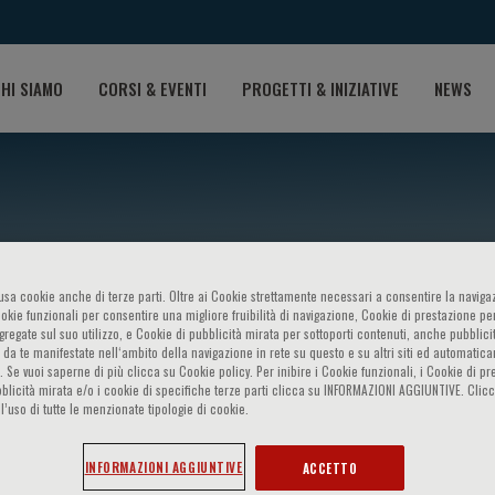
HI SIAMO
CORSI & EVENTI
PROGETTI & INIZIATIVE
NEWS
o usa cookie anche di terze parti. Oltre ai Cookie strettamente necessari a consentire la navigaz
ookie funzionali per consentire una migliore fruibilità di navigazione, Cookie di prestazione per
ggregate sul suo utilizzo, e Cookie di pubblicità mirata per sottoporti contenuti, anche pubblicit
 da te manifestate nell‘ambito della navigazione in rete su questo e su altri siti ed automatic
). Se vuoi saperne di più clicca su Cookie policy. Per inibire i Cookie funzionali, i Cookie di pr
tem
blicità mirata e/o i cookie di specifiche terze parti clicca su INFORMAZIONI AGGIUNTIVE. Cl
l’uso di tutte le menzionate tipologie di cookie.
INFORMAZIONI AGGIUNTIVE
ACCETTO