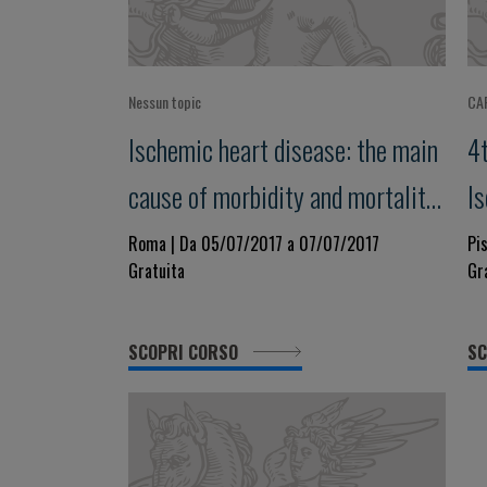
Nessun topic
CA
Ischemic heart disease: the main
4
cause of morbidity and mortality
I
worldwide. What can we
R
Roma | Da 05/07/2017 a 07/07/2017
Pi
Gratuita
Gr
improve?
sc
SCOPRI CORSO
SC