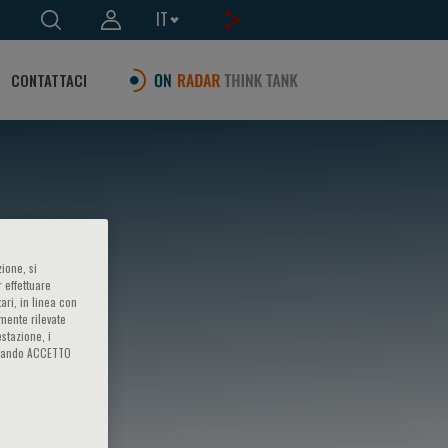
IT
CONTATTACI
ione, si
 effettuare
ari, in linea con
amente rilevate
estazione, i
iccando ACCETTO