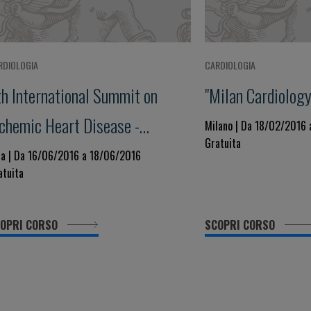
RDIOLOGIA
CARDIOLOGIA
th International Summit on
"Milan Cardiolog
schemic Heart Disease -
Milano | Da 18/02/2016
Gratuita
econciling Guidelines with
sa | Da 16/06/2016 a 18/06/2016
atuita
ientific evidence
OPRI CORSO
SCOPRI CORSO