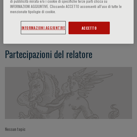
di pubblicità mirata e/o i cookie di specifiche terze parti clicca su
INFORMAZIONI AGGIUNTIVE. Cliccando ACCETTO acconsenti all’uso di tutte le
menzionate tipologie di cookie.
Trish Scanlan
INFORMAZIONI AGGIUNTIVE
ACCETTO
Partecipazioni del relatore
Nessun topic