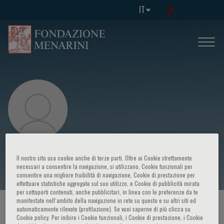
IT
Trish Scanlan
Il nostro sito usa cookie anche di terze parti. Oltre ai Cookie strettamente
necessari a consentire la navigazione, si utilizzano, Cookie funzionali per
consentire una migliore fruibilità di navigazione, Cookie di prestazione per
effettuare statistiche aggregate sul suo utilizzo, e Cookie di pubblicità mirata
per sottoporti contenuti, anche pubblicitari, in linea con le preferenze da te
manifestate nell‘ambito della navigazione in rete su questo e su altri siti ed
HOME PAGE
/
CORSI ED EVENTI
/
RELATORE
automaticamente rilevate (profilazione). Se vuoi saperne di più clicca su
Cookie policy. Per inibire i Cookie funzionali, i Cookie di prestazione, i Cookie