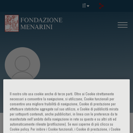
IT
Torsten Gerriet Blum
Il nostro sito usa cookie anche di terze parti. Oltre ai Cookie strettamente
necessari a consentire la navigazione, si utilizzano, Cookie funzionali per
consentire una migliore fruibilità di navigazione, Cookie di prestazione per
effettuare statistiche aggregate sul suo utilizzo, e Cookie di pubblicità mirata
per sottoporti contenuti, anche pubblicitari, in linea con le preferenze da te
manifestate nell‘ambito della navigazione in rete su questo e su altri siti ed
HOME PAGE
/
CORSI ED EVENTI
/
RELATORE
automaticamente rilevate (profilazione). Se vuoi saperne di più clicca su
Cookie policy. Per inibire i Cookie funzionali, i Cookie di prestazione, i Cookie