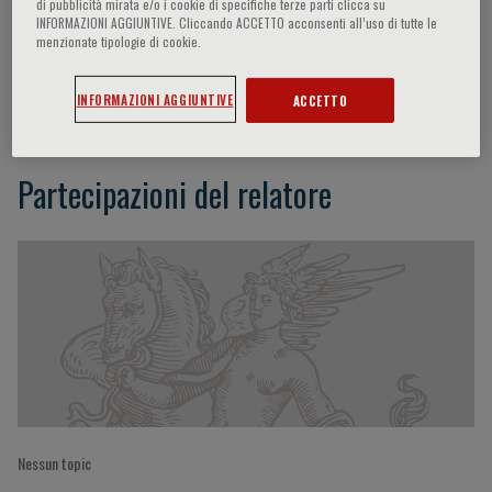
di pubblicità mirata e/o i cookie di specifiche terze parti clicca su
INFORMAZIONI AGGIUNTIVE. Cliccando ACCETTO acconsenti all’uso di tutte le
menzionate tipologie di cookie.
Torsten Gerriet Blum
INFORMAZIONI AGGIUNTIVE
ACCETTO
Partecipazioni del relatore
Nessun topic