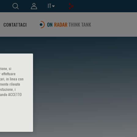
IT
CONTATTACI
ione, si
 effettuare
ari, in linea con
amente rilevate
estazione, i
iccando ACCETTO