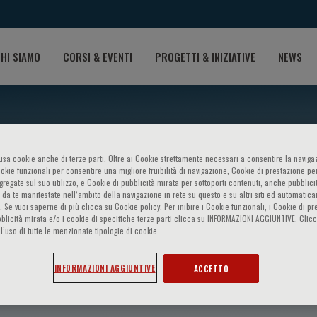
HI SIAMO
CORSI & EVENTI
PROGETTI & INIZIATIVE
NEWS
o usa cookie anche di terze parti. Oltre ai Cookie strettamente necessari a consentire la navigaz
ookie funzionali per consentire una migliore fruibilità di navigazione, Cookie di prestazione per
ggregate sul suo utilizzo, e Cookie di pubblicità mirata per sottoporti contenuti, anche pubblicit
 da te manifestate nell‘ambito della navigazione in rete su questo e su altri siti ed automatic
). Se vuoi saperne di più clicca su Cookie policy. Per inibire i Cookie funzionali, i Cookie di pr
blicità mirata e/o i cookie di specifiche terze parti clicca su INFORMAZIONI AGGIUNTIVE. Cl
l’uso di tutte le menzionate tipologie di cookie.
afny
INFORMAZIONI AGGIUNTIVE
ACCETTO