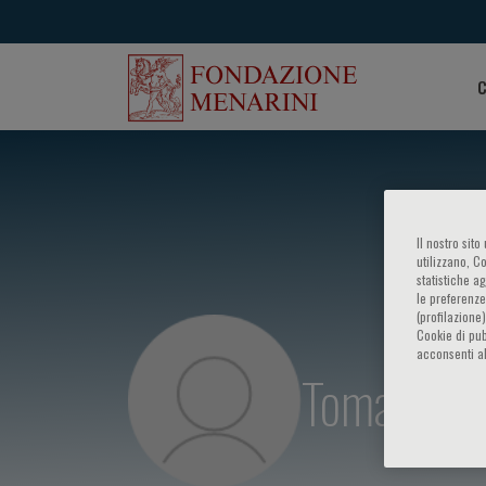
C
Il nostro sit
utilizzano, C
statistiche a
le preferenze
(profilazione
Cookie di pub
acconsenti al
Tomasz Tr