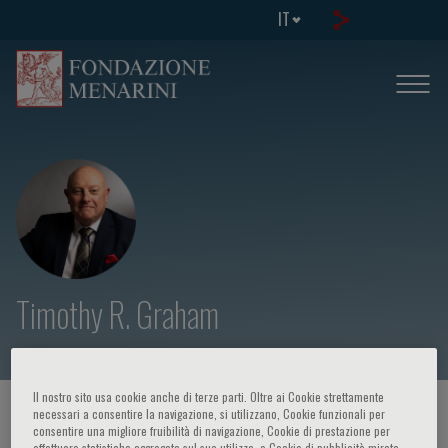
IT
Timothy R. Graham
Il nostro sito usa cookie anche di terze parti. Oltre ai Cookie strettamente
HOME PAGE
/
CORSI ED EVENTI
/
RELATORE
necessari a consentire la navigazione, si utilizzano, Cookie funzionali per
consentire una migliore fruibilità di navigazione, Cookie di prestazione per
effettuare statistiche aggregate sul suo utilizzo, e Cookie di pubblicità mirata