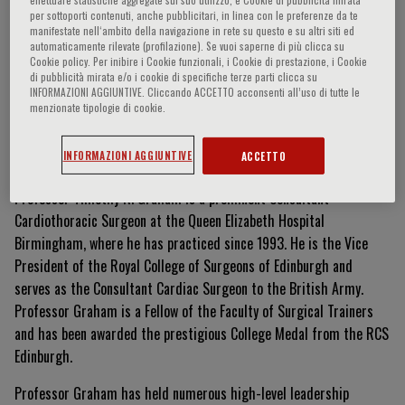
per sottoporti contenuti, anche pubblicitari, in linea con le preferenze da te
manifestate nell‘ambito della navigazione in rete su questo e su altri siti ed
automaticamente rilevate (profilazione). Se vuoi saperne di più clicca su
Cookie policy. Per inibire i Cookie funzionali, i Cookie di prestazione, i Cookie
Timothy R. Graham
di pubblicità mirata e/o i cookie di specifiche terze parti clicca su
INFORMAZIONI AGGIUNTIVE. Cliccando ACCETTO acconsenti all’uso di tutte le
menzionate tipologie di cookie.
Curriculum Vitae
INFORMAZIONI AGGIUNTIVE
ACCETTO
Professor Timothy R. Graham is a prominent Consultant
Cardiothoracic Surgeon at the Queen Elizabeth Hospital
Birmingham, where he has practiced since 1993. He is the Vice
President of the Royal College of Surgeons of Edinburgh and
serves as the Consultant Cardiac Surgeon to the British Army.
Professor Graham is a Fellow of the Faculty of Surgical Trainers
and has been awarded the prestigious College Medal from the RCS
Edinburgh.
Professor Graham has held numerous high-level leadership