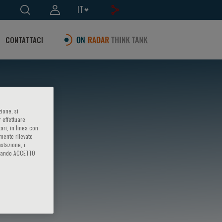
IT
CONTATTACI
ione, si
 effettuare
ari, in linea con
amente rilevate
estazione, i
iccando ACCETTO