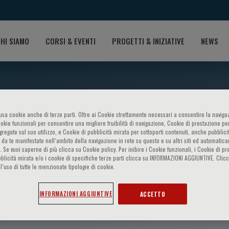
HI SIAMO
CORSI & EVENTI
PROGETTI & INIZIATIVE
NEWS
o usa cookie anche di terze parti. Oltre ai Cookie strettamente necessari a consentire la navigaz
ookie funzionali per consentire una migliore fruibilità di navigazione, Cookie di prestazione per
ggregate sul suo utilizzo, e Cookie di pubblicità mirata per sottoporti contenuti, anche pubblicit
 da te manifestate nell‘ambito della navigazione in rete su questo e su altri siti ed automatic
). Se vuoi saperne di più clicca su Cookie policy. Per inibire i Cookie funzionali, i Cookie di pr
blicità mirata e/o i cookie di specifiche terze parti clicca su INFORMAZIONI AGGIUNTIVE. Cl
l’uso di tutte le menzionate tipologie di cookie.
 Suter
INFORMAZIONI AGGIUNTIVE
ACCETTO