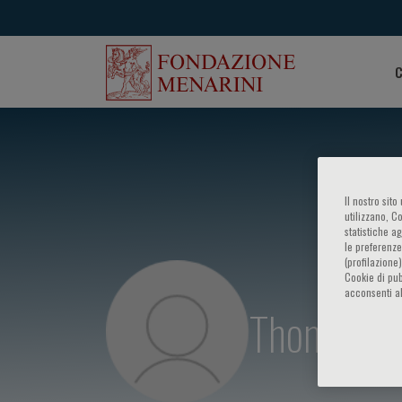
C
Il nostro sit
utilizzano, C
statistiche a
le preferenze
(profilazione
Cookie di pub
acconsenti al
Thomas M.