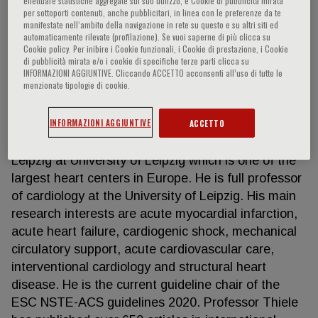
effettuare statistiche aggregate sul suo utilizzo, e Cookie di pubblicità mirata
per sottoporti contenuti, anche pubblicitari, in linea con le preferenze da te
manifestate nell‘ambito della navigazione in rete su questo e su altri siti ed
automaticamente rilevate (profilazione). Se vuoi saperne di più clicca su
Cookie policy. Per inibire i Cookie funzionali, i Cookie di prestazione, i Cookie
Thiele Holger
di pubblicità mirata e/o i cookie di specifiche terze parti clicca su
INFORMAZIONI AGGIUNTIVE. Cliccando ACCETTO acconsenti all’uso di tutte le
menzionate tipologie di cookie.
Prof. Dr. Holger Thiele, MD, FESC Heart Center
Leipzig at University of Leipzig, Germany Holger
INFORMAZIONI AGGIUNTIVE
ACCETTO
Thiele is the Medical Director of the Department of
Internal Medicine/Cardiology at the Heart Center
Leipzig at University of Leipzig which is one of the
largest heart centers in Europe. He is full professor
of cardiology at the University of Leipzig. His main
research interests are acute myocardial infarction,
acute heart failure, cardiogenic shock, mechanical
circulatory support, acute cardiovascular care,
interventional cardiology and structural heart
disease. He is the current guideline chair of the
ESC NSTE-ACS guidelines 2020. Professor Thiele