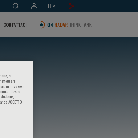
IT
CONTATTACI
ione, si
 effettuare
ari, in linea con
amente rilevate
estazione, i
iccando ACCETTO