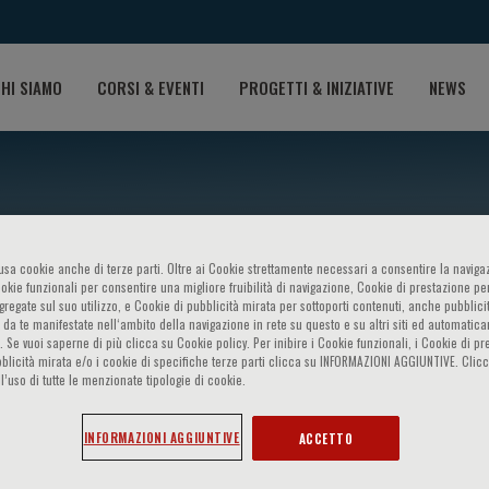
HI SIAMO
CORSI & EVENTI
PROGETTI & INIZIATIVE
NEWS
o usa cookie anche di terze parti. Oltre ai Cookie strettamente necessari a consentire la navigaz
ookie funzionali per consentire una migliore fruibilità di navigazione, Cookie di prestazione per
ggregate sul suo utilizzo, e Cookie di pubblicità mirata per sottoporti contenuti, anche pubblicit
 da te manifestate nell‘ambito della navigazione in rete su questo e su altri siti ed automatic
). Se vuoi saperne di più clicca su Cookie policy. Per inibire i Cookie funzionali, i Cookie di pr
blicità mirata e/o i cookie di specifiche terze parti clicca su INFORMAZIONI AGGIUNTIVE. Cl
atel
l’uso di tutte le menzionate tipologie di cookie.
INFORMAZIONI AGGIUNTIVE
ACCETTO