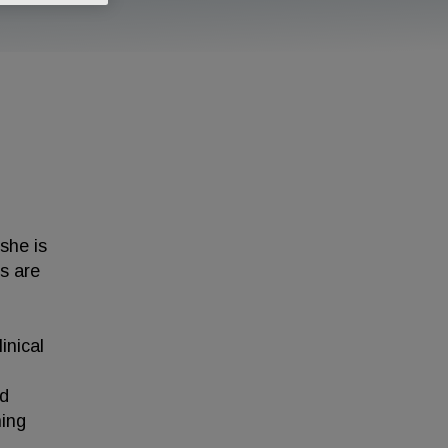
she is
ts are
inical
ed
ning