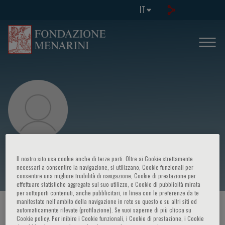
IT
Susumu Eguchi
Il nostro sito usa cookie anche di terze parti. Oltre ai Cookie strettamente
necessari a consentire la navigazione, si utilizzano, Cookie funzionali per
consentire una migliore fruibilità di navigazione, Cookie di prestazione per
effettuare statistiche aggregate sul suo utilizzo, e Cookie di pubblicità mirata
per sottoporti contenuti, anche pubblicitari, in linea con le preferenze da te
manifestate nell‘ambito della navigazione in rete su questo e su altri siti ed
HOME PAGE
/
CORSI ED EVENTI
/
RELATORE
automaticamente rilevate (profilazione). Se vuoi saperne di più clicca su
Cookie policy. Per inibire i Cookie funzionali, i Cookie di prestazione, i Cookie