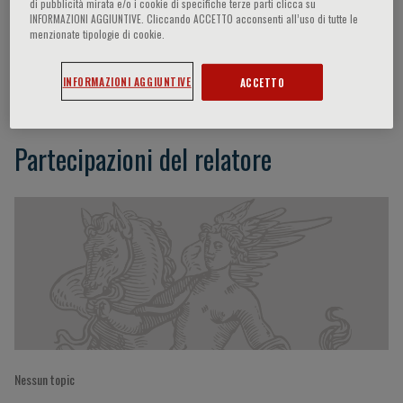
di pubblicità mirata e/o i cookie di specifiche terze parti clicca su
INFORMAZIONI AGGIUNTIVE. Cliccando ACCETTO acconsenti all’uso di tutte le
menzionate tipologie di cookie.
Susumu Eguchi
INFORMAZIONI AGGIUNTIVE
ACCETTO
Partecipazioni del relatore
Nessun topic