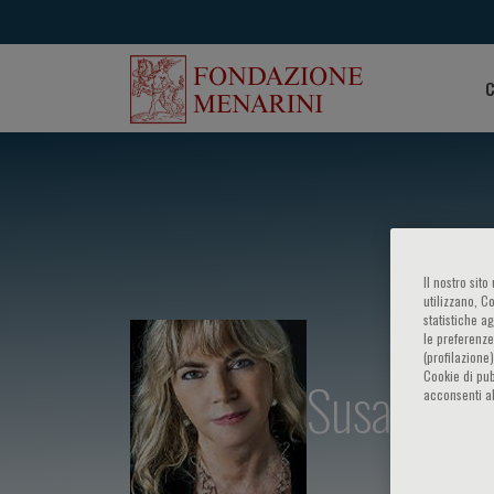
C
Il nostro sit
utilizzano, C
statistiche a
le preferenze
(profilazione
Cookie di pub
Susanna E
acconsenti al