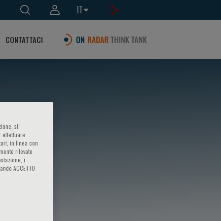
IT
CONTATTACI
ione, si
 effettuare
ari, in linea con
amente rilevate
estazione, i
iccando ACCETTO