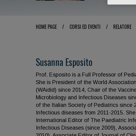
HOME PAGE
/
CORSI ED EVENTI
/
RELATORE
Susanna Esposito
Prof. Esposito is a Full Professor of Pedi
She is President of the World Associatio
(WAidid) since 2014, Chair of the Vaccin
Microbiology and Infectious Diseases si
of the Italian Society of Pediatrics since
Infectious diseases from 2011-2015. Sh
International Editor of The Paediatric In
Infectious Diseases (since 2009), Assoc
2010), Associate Editor of Journal of Cli