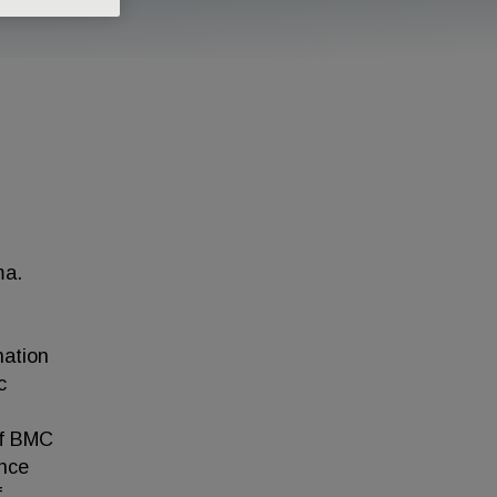
ma.
nation
c
of BMC
ince
f