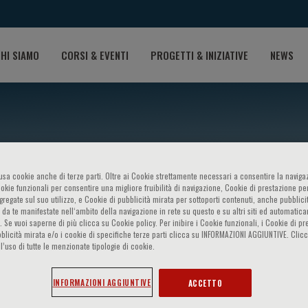
HI SIAMO
CORSI & EVENTI
PROGETTI & INIZIATIVE
NEWS
o usa cookie anche di terze parti. Oltre ai Cookie strettamente necessari a consentire la navigaz
ookie funzionali per consentire una migliore fruibilità di navigazione, Cookie di prestazione per
ggregate sul suo utilizzo, e Cookie di pubblicità mirata per sottoporti contenuti, anche pubblicit
 da te manifestate nell‘ambito della navigazione in rete su questo e su altri siti ed automatic
). Se vuoi saperne di più clicca su Cookie policy. Per inibire i Cookie funzionali, i Cookie di pr
blicità mirata e/o i cookie di specifiche terze parti clicca su INFORMAZIONI AGGIUNTIVE. Cl
sposito
l’uso di tutte le menzionate tipologie di cookie.
INFORMAZIONI AGGIUNTIVE
ACCETTO