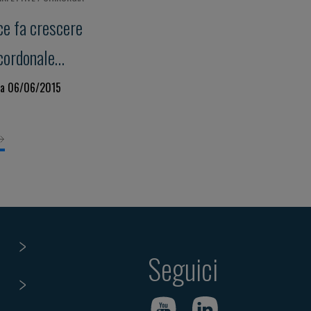
ce fa crescere
 cordonale
ro"
 a 06/06/2015
Seguici