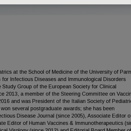
atrics at the School of Medicine of the University of Par
n for Infectious Diseases and Immunological Disorders
e Study Group of the European Society for Clinical
nce 2013, a member of the Steering Committee on Vacci
 2016 and was President of the Italian Society of Pediatri
e won several postgraduate awards; she has been
fectious Disease Journal (since 2005), Associate Editor 
iate Editor of Human Vaccines & Immunotherapeutics (s
nical Virology (since 2012) and Editorial Board Member o