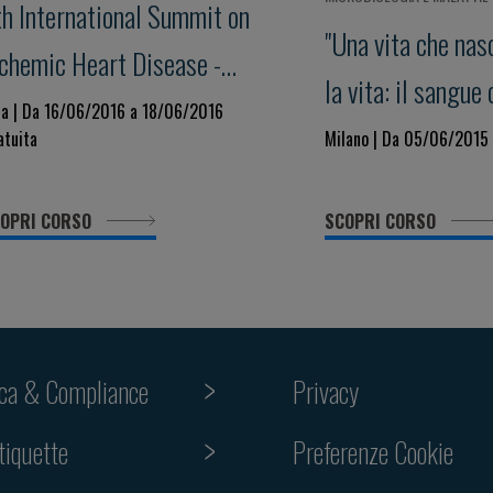
th International Summit on
"Una vita che nas
schemic Heart Disease -
la vita: il sangue
econciling Guidelines with
sa | Da 16/06/2016 a 18/06/2016
esperienze e futu
atuita
Milano | Da 05/06/2015
ientific evidence
OPRI CORSO
SCOPRI CORSO
ica & Compliance
Privacy
tiquette
Preferenze Cookie