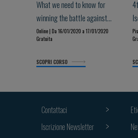
What we need to know for
4
winning the battle against
I
superbugs?
R
Online | Da 16/01/2020 a 17/01/2020
Pi
Gratuita
Gr
sc
SCOPRI CORSO
SC
Contattaci
Et
Iscrizione Newsletter
Ne