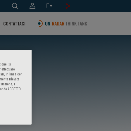
IT
CONTATTACI
ione, si
 effettuare
ari, in linea con
amente rilevate
estazione, i
iccando ACCETTO