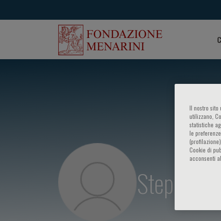
C
Il nostro sit
utilizzano, C
statistiche a
le preferenze
(profilazione
Cookie di pub
acconsenti al
Stephen J.