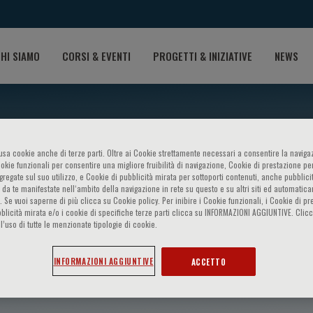
HI SIAMO
CORSI & EVENTI
PROGETTI & INIZIATIVE
NEWS
o usa cookie anche di terze parti. Oltre ai Cookie strettamente necessari a consentire la navigaz
ookie funzionali per consentire una migliore fruibilità di navigazione, Cookie di prestazione per
ggregate sul suo utilizzo, e Cookie di pubblicità mirata per sottoporti contenuti, anche pubblicit
 da te manifestate nell‘ambito della navigazione in rete su questo e su altri siti ed automatic
). Se vuoi saperne di più clicca su Cookie policy. Per inibire i Cookie funzionali, i Cookie di pr
blicità mirata e/o i cookie di specifiche terze parti clicca su INFORMAZIONI AGGIUNTIVE. Cl
l’uso di tutte le menzionate tipologie di cookie.
 White
INFORMAZIONI AGGIUNTIVE
ACCETTO